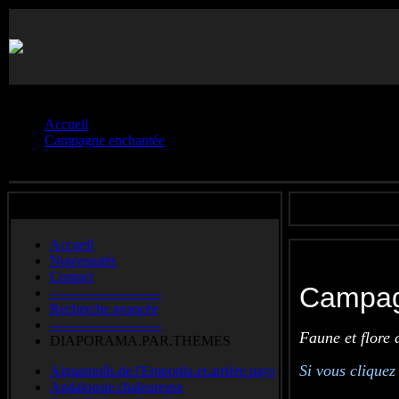
Vous êtes ici :
Accueil
Campagne enchantée
Galerie.2
Accueil
Nouveautés
Contact
Campag
-------------------------
Recherche avancée
-------------------------
Faune et flore 
DIAPORAMA.PAR.THEMES
Si vous cliquez
Aiguamolls.de.l'Emporda.et.arrière.pays
Andalousie.chaleureuse