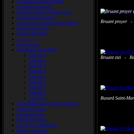
Au.delà.du.cercle.polaire
Camargue.éternelle
Delta.de.l'Ebre.et.arrière.pays
Les.Grands.Causses
Bruant proyer - 
Lesvos.et.sa.faune.si.particulière
Plaine.de.la.Crau
Trip.au.Portugal
-------------
Bord de mer
Campagne enchantée
Galerie.1
Bruant zizi
Galerie.2
Galerie.3
Galerie.4
Galerie.5
Galerie.6
Galerie.7
Galerie.8
Busard Saint-Mar
Galerie.9
Champignons.et.espèces.proches
Coups de coeur
Escarmouches
Féerie de l'hiver
La vie à la mangeoire
Milieu aquatique