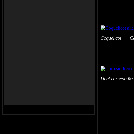
Coquelicot - Car
Duel corbeau fre
. S