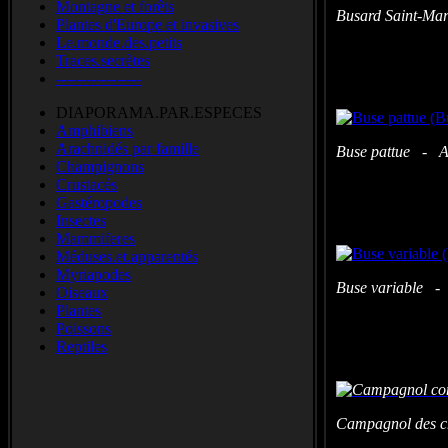
Montagne et forêts
Busard Saint-Mar
Plantes d'Europe et invasives
Le.monde.des.petits
Traces.secrètes
-----------------
DIAPORAMA.PAR.ESPECES
Amphibiens
Arachnidés par famille
Buse pattue - Ar
Champignons
Crustacés
Gastéropodes
Insectes
Mammiferes
Méduses.et.apparentés
Myriapodes
Buse variable -
Oiseaux
Plantes
Poissons
Reptiles
Campagnol des