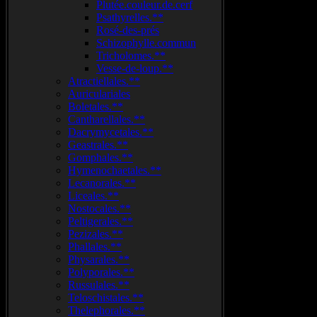
Plutée.couleur.de.cerf
Psathyrelles.**
Rosé-des-prés
Schizophylle.commun
Tricholomes.**
Vesse-de-loup.**
Atractiellales.**
Auriculariales
Boletales.**
Cantharellales.**
Dacrymycetales.**
Geastrales.**
Gomphales.**
Hymenochaetales.**
Lecanorales.**
Liceales.**
Nostocales.**
Peltigerales.**
Pezizales.**
Phallales.**
Physarales.**
Polyporales.**
Russulales.**
Teloschistales.**
Thelephorales.**