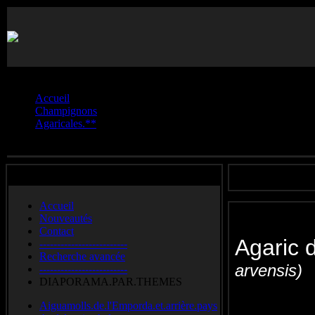
Vous êtes ici :
Accueil
Champignons
Agaricales.**
Agaric.des.jachères
Accueil
Nouveautés
Contact
Agaric
-------------------------
Recherche avancée
arvensis)
-------------------------
DIAPORAMA.PAR.THEMES
Horse mus
Aiguamolls.de.l'Emporda.et.arrière.pays
anijschampign