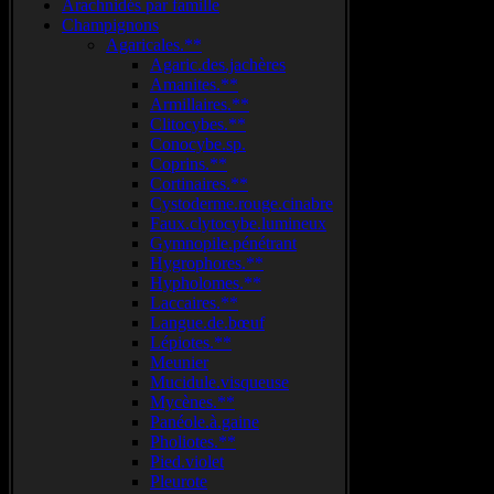
Arachnidés par famille
Champignons
Agaricales.**
Agaric.des.jachères
Amanites.**
Armillaires.**
Clitocybes.**
Conocybe.sp.
Coprins.**
Cortinaires.**
Cystoderme.rouge.cinabre
Faux.clytocybe.lumineux
Gymnopile.pénétrant
Hygrophores.**
Hypholomes.**
Laccaires.**
Langue.de.bœuf
Lépiotes.**
Meunier
Mucidule.visqueuse
Mycènes.**
Panéole.à.gaine
Pholiotes.**
Pied.violet
Pleurote