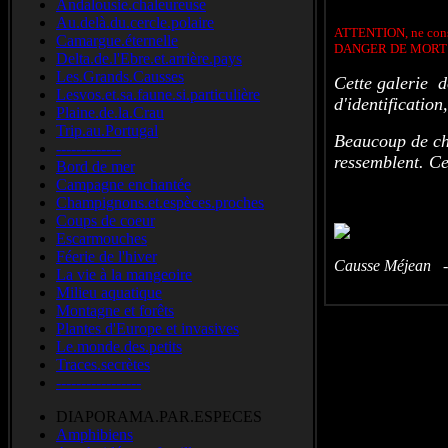
Andalousie.chaleureuse
Au.delà.du.cercle.polaire
ATTENTION, ne conso
Camargue.éternelle
DANGER DE MORT
Delta.de.l'Ebre.et.arrière.pays
Les.Grands.Causses
Cette galerie d
Lesvos.et.sa.faune.si.particulière
d'identification
Plaine.de.la.Crau
Trip.au.Portugal
Beaucoup de ch
-------------
ressemblent. Ce
Bord de mer
Campagne enchantée
Champignons.et.espèces.proches
Coups de coeur
Escarmouches
Féerie de l'hiver
Causse Méjean -
La vie à la mangeoire
Milieu aquatique
Montagne et forêts
Plantes d'Europe et invasives
Le.monde.des.petits
Traces.secrètes
-----------------
DIAPORAMA.PAR.ESPECES
Amphibiens