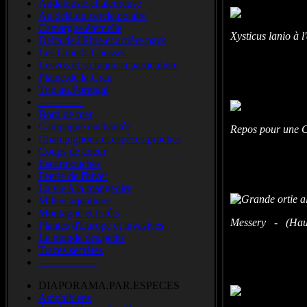
Andalousie.chaleureuse
Au.delà.du.cercle.polaire
Camargue.éternelle
Xysticus lanio à
Delta.de.l'Ebre.et.arrière.pays
Les.Grands.Causses
Lesvos.et.sa.faune.si.particulière
Plaine.de.la.Crau
Trip.au.Portugal
-------------
Bord de mer
Campagne enchantée
Repos pour une C
Champignons.et.espèces.proches
Coups de coeur
Escarmouches
Féerie de l'hiver
La vie à la mangeoire
Milieu aquatique
Montagne et forêts
Messery - (Haut
Plantes d'Europe et invasives
Le.monde.des.petits
Traces.secrètes
-----------------
DIAPORAMA.PAR.ESPECES
Amphibiens