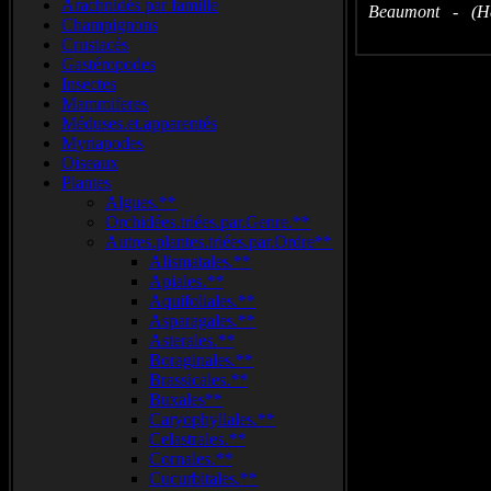
Arachnidés par famille
Beaumont - (Hau
Champignons
Crustacés
Gastéropodes
Insectes
Mammiferes
Méduses.et.apparentés
Myriapodes
Oiseaux
Plantes
Algues.**
Orchidées.triées.par.Genre.**
Autres.plantes.triées.par.Ordre**
Alismatales.**
Apiales.**
Aquifoliales.**
Asparagales.**
Asterales.**
Boraginales.**
Brassicales.**
Buxales**
Caryophyllales.**
Celastrales.**
Cornales.**
Cucurbitales.**