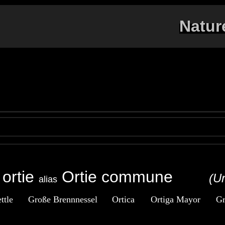
Natur
ortie
Ortie commune
(Ur
alias
ttle
Große Brennnessel
Ortica
Ortiga Mayor
Gr