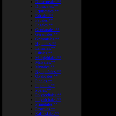
Dioscoreales.**
Dipsacales.**
Equisetales.**
Ericales.**
Fabales.**
Fagales.**
Gentianales.**
Geraniales.**
Grimmiales.**
Hypnales.**
Lamiales.**
Liliales.**
Malpighiales.**
Malvales.**
Myrtales.**
Nymphéales.**
Oxalidales.**
Pinales.**
Piperales.**
Poales.**
Polypodiales.**
Polytrichales.**
Primulales.**
Proteales.**
Rafflesiales.**