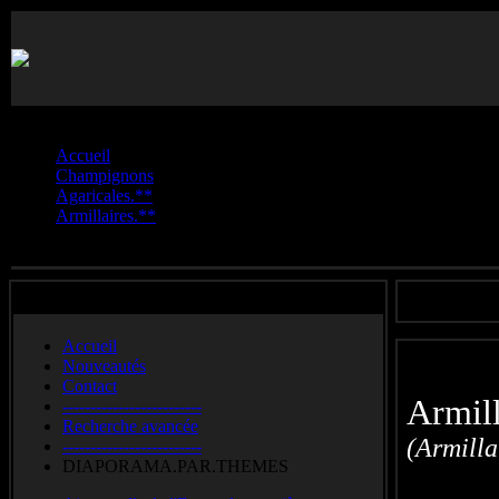
Vous êtes ici :
Accueil
Champignons
Agaricales.**
Armillaires.**
Armillaire.couleur.de.miel
Accueil
Nouveautés
Contact
Armil
-------------------------
Recherche avancée
(Armilla
-------------------------
DIAPORAMA.PAR.THEMES
Honey 