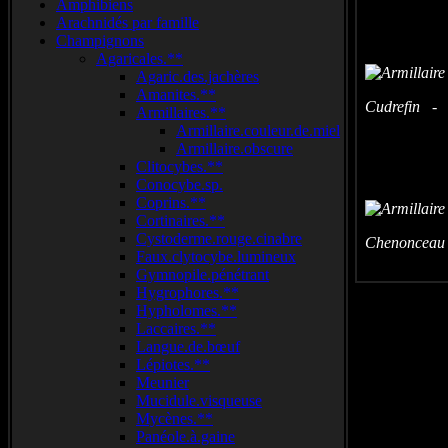
Amphibiens
Arachnidés par famille
Champignons
Agaricales.**
Agaric.des.jachères
Amanites.**
Cudrefin - (
Armillaires.**
Armillaire.couleur.de.miel
Armillaire.obscure
Clitocybes.**
Conocybe.sp.
Coprins.**
Cortinaires.**
Cystoderme.rouge.cinabre
Chenonceau -
Faux.clytocybe.lumineux
Gymnopile.pénétrant
Hygrophores.**
Hypholomes.**
Laccaires.**
Langue.de.bœuf
Lépiotes.**
Meunier
Mucidule.visqueuse
Mycènes.**
Panéole.à.gaine