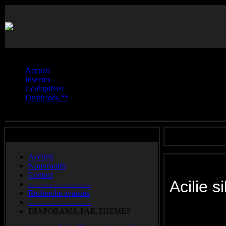
Vous êtes ici :
Accueil
Insectes
Coléoptères
Dysticidés.**
Acilie.sillonné
Accueil
Nouveautés
Contact
Acilie s
-------------------------
Recherche avancée
-------------------------
Lesser divi
DIAPORAMA.PAR.THEMES