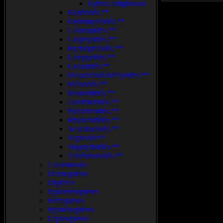
Ilybius.fuliginosus
Elatéridés.**
Endomychidés.**
Géotrupidés.**
Glaphyridés.**
Hydrophilidés.**
Lampyridés.**
Lucanidés.**
Malachiidés/Mélyridés.**
Méloidés.**
Mordellidés.**
Oedéméridés.**
Pyrochroidés.**
Rhynchitidés.**
Scarabaeidés.**
Silphidés**
Staphylinidés.**
Ténébrionidés.**
Collemboles
Dermaptères
Diptères
Ephéméroptères
Hémiptères
Hyménoptères
Lépidoptères