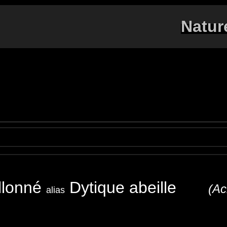
Natur
illonné
Dytique abeille
(Ac
alias
ng beetle
Gemeine Furchenschwimmer
Gegroefde haar