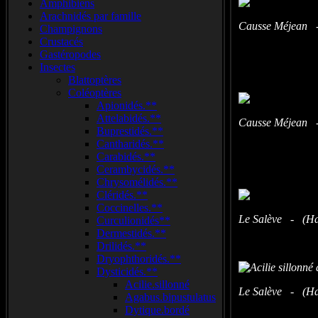
Amphibiens
Arachnidés par famille
Causse Méjean -
Champignons
Crustacés
Gastéropodes
Insectes
Blattoptères
Coléoptères
Apionidés.**
Attelabidés.**
Causse Méjean -
Buprestidés.**
Cantharidés.**
Carabidés.**
Cerambycidés.**
Chrysomélidés.**
Cléridés.**
Coccinelles.**
Le Salève - (Hau
Curculionidés**
Dermestidés.**
Drilidés.**
Dryophthoridés.**
Dysticidés.**
Acilie.sillonné
Le Salève - (Hau
Agabus.bipustulatus
Dytique.bordé