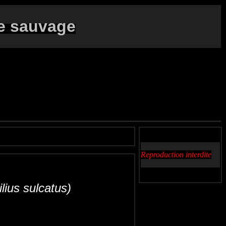
e sauvage
Reproduction interdite
ilius sulcatus)
waterroofkever