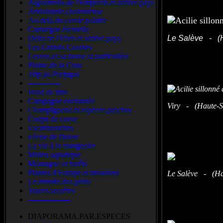
Aiguamolls.de.l'Emporda.et.arrière.pays
Andalousie.chaleureuse
Au.delà.du.cercle.polaire
Camargue.éternelle
Delta.de.l'Ebre.et.arrière.pays
Le Salève - (H
Les.Grands.Causses
Lesvos.et.sa.faune.si.particulière
Plaine.de.la.Crau
Trip.au.Portugal
-------------
Bord de mer
Campagne enchantée
Viry - (Haute-Sa
Champignons.et.espèces.proches
Coups de coeur
Escarmouches
Féerie de l'hiver
La vie à la mangeoire
Milieu aquatique
Montagne et forêts
Plantes d'Europe et invasives
Le Salève - (Hau
Le.monde.des.petits
Traces.secrètes
-----------------
DIAPORAMA.PAR.ESPECES