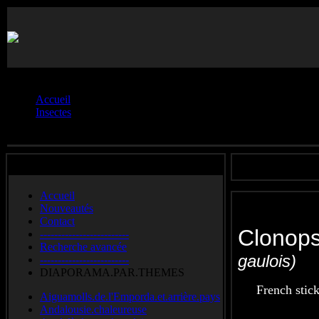
Vous êtes ici :
Accueil
Insectes
Phasmoptères
Accueil
Nouveautés
Contact
Clonop
-------------------------
Recherche avancée
gaulois)
-------------------------
DIAPORAMA.PAR.THEMES
French stick
Aiguamolls.de.l'Emporda.et.arrière.pays
Andalousie.chaleureuse