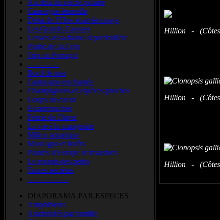
Au.delà.du.cercle.polaire
Camargue.éternelle
Delta.de.l'Ebre.et.arrière.pays
Les.Grands.Causses
Hillion - (Côtes
Lesvos.et.sa.faune.si.particulière
Plaine.de.la.Crau
Trip.au.Portugal
-------------
Bord de mer
Campagne enchantée
Champignons.et.espèces.proches
Hillion - (Côtes
Coups de coeur
Escarmouches
Féerie de l'hiver
La vie à la mangeoire
Milieu aquatique
Montagne et forêts
Plantes d'Europe et invasives
Le.monde.des.petits
Hillion - (Côtes
Traces.secrètes
-----------------
DIAPORAMA.PAR.ESPECES
Amphibiens
Arachnidés par famille