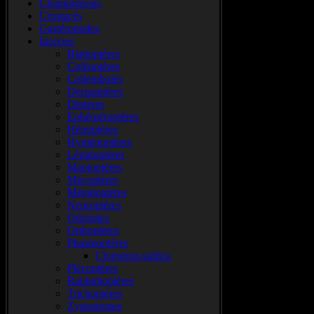
Champignons
Crustacés
Gastéropodes
Insectes
Blattoptères
Coléoptères
Collemboles
Dermaptères
Diptères
Ephéméroptères
Hémiptères
Hyménoptères
Lépidoptères
Mantoptères
Mécoptères
Mégaloptères
Neuroptères
Odonates
Orthoptères
Phasmoptères
Clonopsis.gallica
Plécoptères
Raphidioptères
Trichoptères
Zygentomes