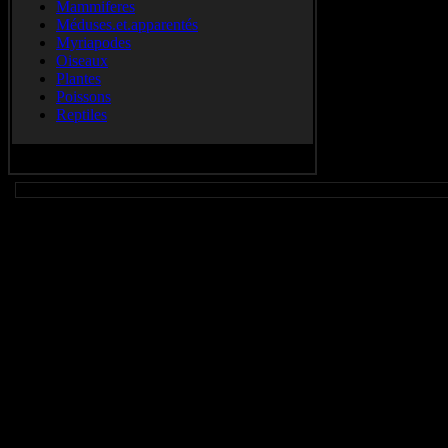
Mammiferes
Méduses.et.apparentés
Myriapodes
Oiseaux
Plantes
Poissons
Reptiles