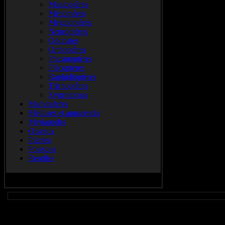
Mantoptères
Mécoptères
Mégaloptères
Neuroptères
Odonates
Orthoptères
Phasmoptères
Plécoptères
Raphidioptères
Trichoptères
Zygentomes
Mammiferes
Méduses.et.apparentés
Myriapodes
Oiseaux
Plantes
Poissons
Reptiles