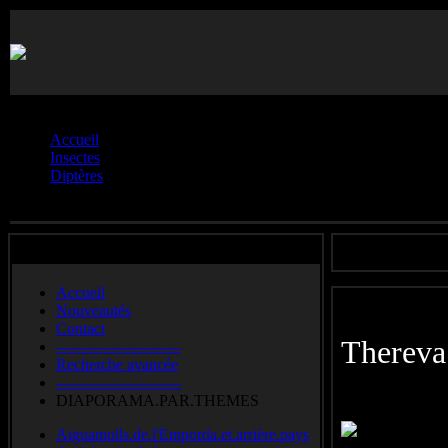
Vous êtes ici :
Accueil
Insectes
Diptères
Thérévidés.**
Accueil
Nouveautés
Contact
Thereva
-------------------------
Recherche avancée
-------------------------
DIAPORAMA.PAR.THEMES
Aiguamolls.de.l'Emporda.et.arrière.pays