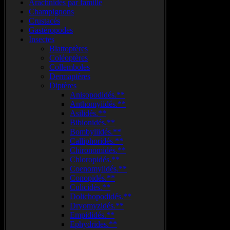
Arachnidés par famille
Champignons
Crustacés
Gastéropodes
Insectes
Blattoptères
Coléoptères
Collemboles
Dermaptères
Diptères
Anisopodidés.**
Anthomyiidés.**
Asilidés.**
Bibionidés.**
Bombyliidés.**
Calliphoridés.**
Chironomidés.**
Chloropidés.**
Coenomyiidés.**
Conopidés.**
Culicidés.**
Dolichopodidés.**
Dryomyzidés.**
Empididés.**
Ephydrides.**