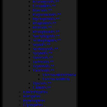
Heleomyzidés.**
Lauxaniidés.**
Muscidés.**
Platystomatidés.**
Ptychoptéridés.**
Rhagionidés.**
Rhiniidés.**
Rhinophoridés.**
Sarcophagidés.**
Scathophagidés.**
Sepsidés.**
Stratiomyidés.**
Syrphidés.**
Tabanidés.**
Tachinidés.**
Tephritidés.**
Thérévidés.**
Thereva.microcephala
Thereva.nobilitata
Tipulidés.**
Ulidiidés.**
Ephéméroptères
Hémiptères
Hyménoptères
Lépidoptères