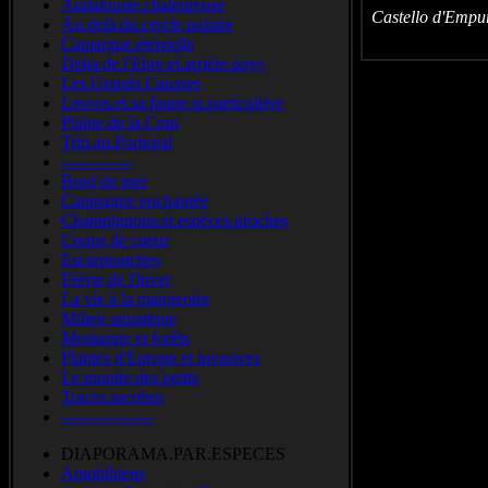
Andalousie.chaleureuse
Castello d'Empu
Au.delà.du.cercle.polaire
Camargue.éternelle
Delta.de.l'Ebre.et.arrière.pays
Les.Grands.Causses
Lesvos.et.sa.faune.si.particulière
Plaine.de.la.Crau
Trip.au.Portugal
-------------
Bord de mer
Campagne enchantée
Champignons.et.espèces.proches
Coups de coeur
Escarmouches
Féerie de l'hiver
La vie à la mangeoire
Milieu aquatique
Montagne et forêts
Plantes d'Europe et invasives
Le.monde.des.petits
Traces.secrètes
-----------------
DIAPORAMA.PAR.ESPECES
Amphibiens