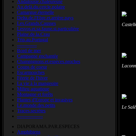
Andalousie.chaleureuse
Au.delà.du.cercle.polaire
Camargue.éternelle
Delta.de.l'Ebre.et.arrière.pays
Les.Grands.Causses
Castel
Lesvos.et.sa.faune.si.particulière
Plaine.de.la.Crau
Trip.au.Portugal
-------------
Bord de mer
Campagne enchantée
Champignons.et.espèces.proches
Laconn
Coups de coeur
Escarmouches
Féerie de l'hiver
La vie à la mangeoire
Milieu aquatique
Montagne et forêts
Plantes d'Europe et invasives
Le.monde.des.petits
Le Sal
Traces.secrètes
-----------------
DIAPORAMA.PAR.ESPECES
Amphibiens