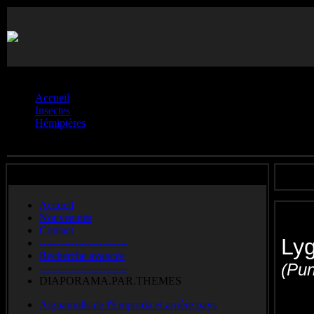
Vous êtes ici :
Accueil
Insectes
Hémiptères
Lygaeidés.**
Accueil
Nouveautés
Contact
Ly
-------------------------
Recherche avancée
(Pun
-------------------------
DIAPORAMA.PAR.THEMES
Bl
Aiguamolls.de.l'Emporda.et.arrière.pays