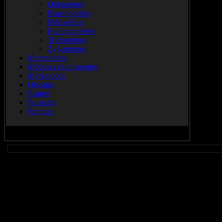
Orthoptères
Phasmoptères
Plécoptères
Raphidioptères
Trichoptères
Zygentomes
Mammiferes
Méduses.et.apparentés
Myriapodes
Oiseaux
Plantes
Poissons
Reptiles