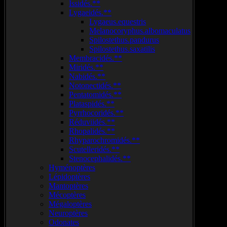
Issidés.**
Lygaeidés.**
Lygaeus.equestris
Melanocoryphus.albomaculatus
Spilostethus.pandurus
Spilostethus.saxatilis
Membracidés.**
Miridés.**
Nabidés.**
Notonectidés.**
Pentatomidés.**
Plataspidés.**
Pyrrhocoridés.**
Réduviidés.**
Rhopalidés.**
Rhyparochromidés.**
Scutelleridés.**
Stenocephalidés.**
Hyménoptères
Lépidoptères
Mantoptères
Mécoptères
Mégaloptères
Neuroptères
Odonates