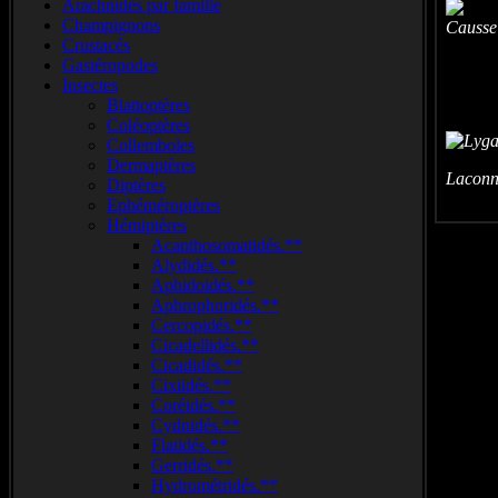
Arachnidés par famille
Champignons
Causse
Crustacés
Gastéropodes
Insectes
Blattoptères
Coléoptères
Collemboles
Dermaptères
Laconn
Diptères
Ephéméroptères
Hémiptères
Acanthosomatidés.**
Alydidés.**
Aphidoidés.**
Aphrophoridés.**
Cercopidés.**
Cicadellidés.**
Cicadidés.**
Cixiidés.**
Coréidés.**
Cydnidés.**
Flatidés.**
Gerridés.**
Hydrométridés.**