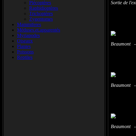
Plécoptères
Sortie de l'
Raphidioptères
Trichoptères
Zygentomes
Mammiferes
Méduses.et.apparentés
Myriapodes
Oiseaux
Beaumont - 
Plantes
Poissons
Reptiles
Beaumont - 
Beaumont - 