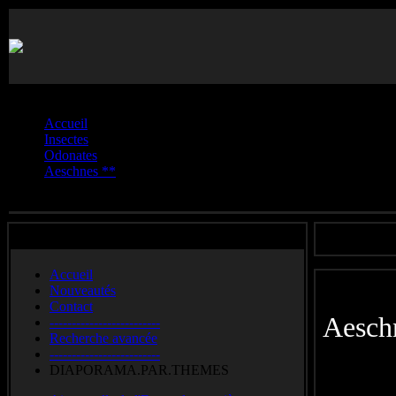
Vous êtes ici :
Accueil
Insectes
Odonates
Aeschnes **
Aeschne bleue
Accueil
Nouveautés
Contact
Aesc
-------------------------
Recherche avancée
-------------------------
Souther
DIAPORAMA.PAR.THEMES
Mosaikjun