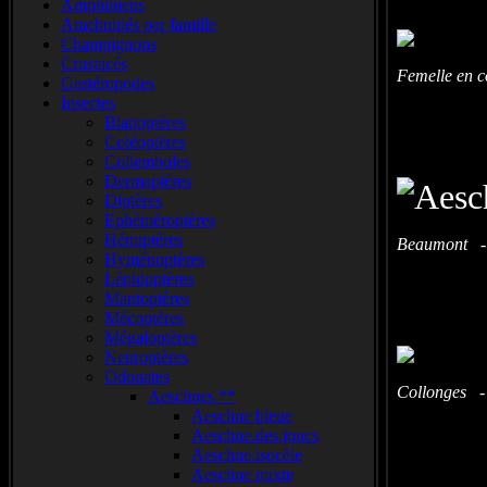
Amphibiens
Arachnidés par famille
Champignons
Crustacés
Femelle en 
Gastéropodes
Insectes
Blattoptères
Coléoptères
Collemboles
Dermaptères
Diptères
Ephéméroptères
Hémiptères
Beaumont - 
Hyménoptères
Lépidoptères
Mantoptères
Mécoptères
Mégaloptères
Neuroptères
Odonates
Collonges -
Aeschnes **
Aeschne bleue
Aeschne.des.joncs
Aeschne.isocèle
Aeschne mixte