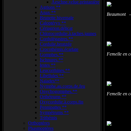
Aeschne.velue.printanière
Agrions **
Anax **
Beaumont - 
Brunette hivernale
Caloptéryx **
Cériagrion.délicat
Chlorocordulie.à.taches.jaunes
Cordulégastres.**
Cordulie.bronzée
Crocothémis.écarlate
Femelle en 
Gomphes.**
Ischnures.**
lestes **
Leucorrhines.**
Libellules **
Naïades**
Nymphe.au.corps.de.feu
Onychogomphes.**
Femelle en 
Orthétrums **
Oxycordulie.à.corps.fin
Pennipattes **
Sympétrums **
Trithémis
Orthoptères
Phasmoptères