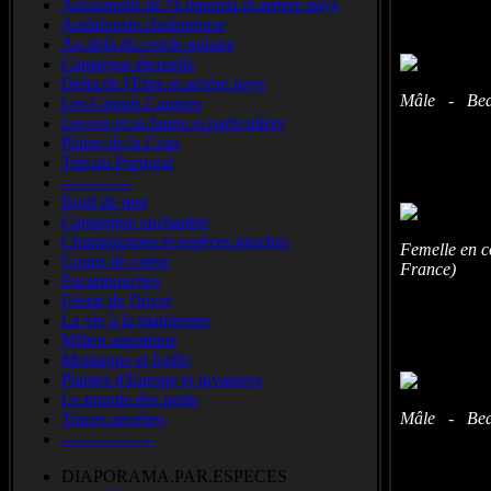
Aiguamolls.de.l'Emporda.et.arrière.pays
Andalousie.chaleureuse
Au.delà.du.cercle.polaire
Camargue.éternelle
Delta.de.l'Ebre.et.arrière.pays
Mâle - Beau
Les.Grands.Causses
Lesvos.et.sa.faune.si.particulière
Plaine.de.la.Crau
Trip.au.Portugal
-------------
Bord de mer
Campagne enchantée
Champignons.et.espèces.proches
Femelle en 
Coups de coeur
France)
Escarmouches
Féerie de l'hiver
La vie à la mangeoire
Milieu aquatique
Montagne et forêts
Plantes d'Europe et invasives
Le.monde.des.petits
Mâle - Beau
Traces.secrètes
-----------------
DIAPORAMA.PAR.ESPECES