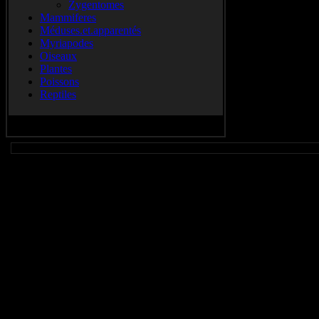
Zygentomes
Mammiferes
Méduses.et.apparentés
Myriapodes
Oiseaux
Plantes
Poissons
Reptiles