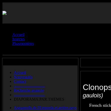
Vous êtes ici :
Accueil
Insectes
Phasmoptères
Clonopsis.gallica
Accueil
Nouveautés
Contact
Clonop
-------------------------
Recherche avancée
gaulois)
-------------------------
DIAPORAMA.PAR.THEMES
French stick
Aiguamolls.de.l'Emporda.et.arrière.pays