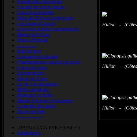
Andalousie.chaleureuse
Au.delà.du.cercle.polaire
Camargue.éternelle
Delta.de.l'Ebre.et.arrière.pays
Les.Grands.Causses
Hillion - (Côtes
Lesvos.et.sa.faune.si.particulière
Plaine.de.la.Crau
Trip.au.Portugal
-------------
Bord de mer
Campagne enchantée
Champignons.et.espèces.proches
Hillion - (Côtes
Coups de coeur
Escarmouches
Féerie de l'hiver
La vie à la mangeoire
Milieu aquatique
Montagne et forêts
Plantes d'Europe et invasives
Le.monde.des.petits
Hillion - (Côtes
Traces.secrètes
-----------------
DIAPORAMA.PAR.ESPECES
Amphibiens