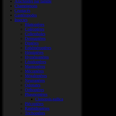
Arachnidés par famille
Champignons
Crustacés
Gastéropodes
Insectes
Blattoptères
Coléoptères
Collemboles
Dermaptères
Diptères
Ephéméroptères
Hémiptères
Hyménoptères
Lépidoptères
Mantoptères
Mécoptères
Mégaloptères
Neuroptères
Odonates
Orthoptères
Phasmoptères
Clonopsis.gallica
Plécoptères
Raphidioptères
Trichoptères