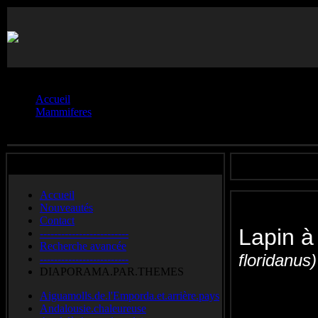
Vous êtes ici :
Accueil
Mammiferes
Lapins.**
Accueil
Nouveautés
Contact
Lapin à
-------------------------
Recherche avancée
floridanus)
-------------------------
DIAPORAMA.PAR.THEMES
Eastern cot
Aiguamolls.de.l'Emporda.et.arrière.pays
Floridakonijn
Andalousie.chaleureuse