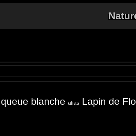
Natur
 queue blanche
Lapin de 
alias
tontail
Florida-Waldkaninchen
Silvilago orientale