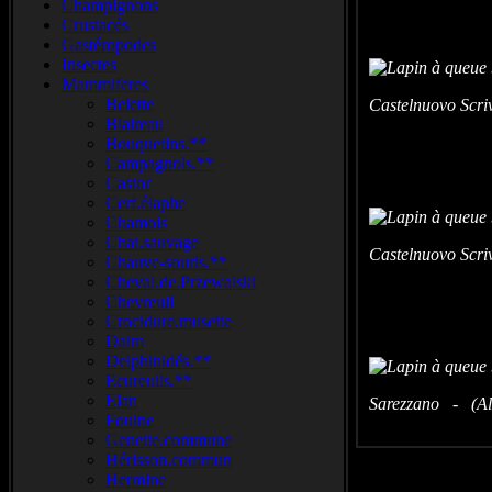
Champignons
Crustacés
Gastéropodes
Insectes
Mammiferes
Belette
Castelnuovo Scriv
Blaireau
Bouquetins.**
Campagnols.**
Castor
Cerf.élaphe
Chamois
Chat.sauvage
Castelnuovo Scriv
Chauve-souris.**
Cheval.de.Przewalski
Chevreuil
Crocidure.musette
Daim
Delphinidés.**
Ecureuils.**
Elan
Sarezzano - (Ales
Fouine
Genette.commune
Hérisson.commun
Hermine