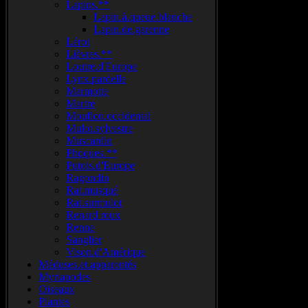
Lapins.**
Lapin.à.queue.blanche
Lapin.de.garenne
Lérot
Lièvres.**
Loutre.d'Europe
Lynx.pardelle
Marmotte
Martre
Mouflon.occidental
Mulot.sylvestre
Muscardin
Phoques.**
Putois.d'Europe
Ragondin
Rat.musqué
Rat.surmulot
Renard roux
Renne
Sanglier
Vison.d'Amérique
Méduses.et.apparentés
Myriapodes
Oiseaux
Plantes