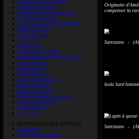
Au.delà.du.cercle.polaire
Originaire d'Amér
Camargue.éternelle
compenser la raré
Delta.de.l'Ebre.et.arrière.pays
Les.Grands.Causses
Lesvos.et.sa.faune.si.particulière
Plaine.de.la.Crau
Trip.au.Portugal
-------------
Sarezzano - (Ales
Bord de mer
Campagne enchantée
Champignons.et.espèces.proches
Coups de coeur
Escarmouches
Féerie de l'hiver
La vie à la mangeoire
Isola Sant'Antoni
Milieu aquatique
Montagne et forêts
Plantes d'Europe et invasives
Le.monde.des.petits
Traces.secrètes
-----------------
DIAPORAMA.PAR.ESPECES
Sarezzano - (Ales
Amphibiens
Arachnidés par famille