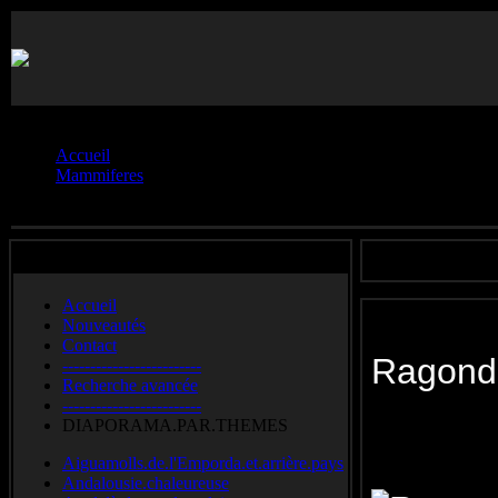
Vous êtes ici :
Accueil
Mammiferes
Ragondin
Accueil
Nouveautés
Contact
Rago
-------------------------
Recherche avancée
-------------------------
Coypu
B
DIAPORAMA.PAR.THEMES
Aiguamolls.de.l'Emporda.et.arrière.pays
Andalousie.chaleureuse