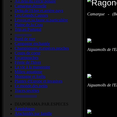
Au.delà.du.cercle.polaire
Camargue.éternelle
Delta.de.l'Ebre.et.arrière.pays
Camargue - (Bou
Les.Grands.Causses
Lesvos.et.sa.faune.si.particulière
Plaine.de.la.Crau
Trip.au.Portugal
-------------
Bord de mer
Campagne enchantée
Champignons.et.espèces.proches
Aiguamolls de l'
Coups de coeur
Escarmouches
Féerie de l'hiver
La vie à la mangeoire
Milieu aquatique
Montagne et forêts
Plantes d'Europe et invasives
Aiguamolls de l'
Le.monde.des.petits
Traces.secrètes
-----------------
DIAPORAMA.PAR.ESPECES
Amphibiens
Arachnidés par famille