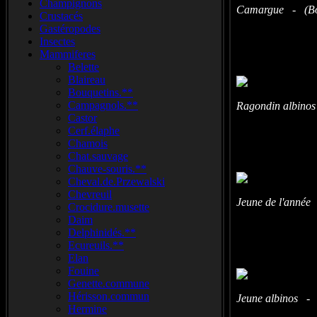
Champignons
Camargue - (Bou
Crustacés
Gastéropodes
Insectes
Mammiferes
Belette
Blaireau
Bouquetins.**
Campagnols.**
Ragondin albinos
Castor
Cerf.élaphe
Chamois
Chat.sauvage
Chauve-souris.**
Cheval.de.Przewalski
Chevreuil
Jeune de l'année
Crocidure.musette
Daim
Delphinidés.**
Ecureuils.**
Elan
Fouine
Genette.commune
Hérisson.commun
Jeune albinos - 
Hermine