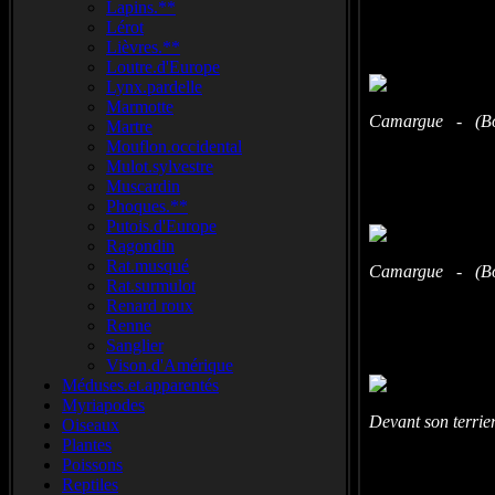
Lapins.**
Lérot
Lièvres.**
Loutre.d'Europe
Lynx.pardelle
Marmotte
Camargue - (Bou
Martre
Mouflon.occidental
Mulot.sylvestre
Muscardin
Phoques.**
Putois.d'Europe
Ragondin
Rat.musqué
Camargue - (Bou
Rat.surmulot
Renard roux
Renne
Sanglier
Vison.d'Amérique
Méduses.et.apparentés
Myriapodes
Devant son terri
Oiseaux
Plantes
Poissons
Reptiles