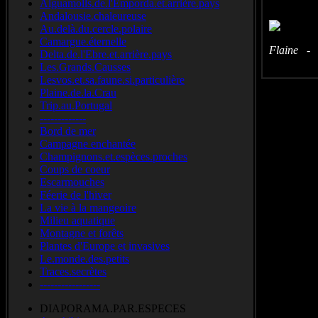
Aiguamolls.de.l'Emporda.et.arrière.pays
Andalousie.chaleureuse
Au.delà.du.cercle.polaire
Camargue.éternelle
Flaine - 
Delta.de.l'Ebre.et.arrière.pays
Les.Grands.Causses
Lesvos.et.sa.faune.si.particulière
Plaine.de.la.Crau
Trip.au.Portugal
-------------
Bord de mer
Campagne enchantée
Champignons.et.espèces.proches
Coups de coeur
Escarmouches
Féerie de l'hiver
La vie à la mangeoire
Milieu aquatique
Montagne et forêts
Plantes d'Europe et invasives
Le.monde.des.petits
Traces.secrètes
-----------------
DIAPORAMA.PAR.ESPECES