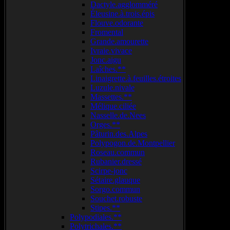
Dactyle.agglomméré
Éleusine.à.trois.épis
Flouve.odorante
Fromental
Grande.amourette
Ivraie.vivace
Jonc.aigu
Laîches.**
Linaigrette.à.feuilles.étroites
Luzule.nivale
Massettes.**
Mélique.ciliée
Nasselle.de.Nees
Orges.**
Pâturin.des.Alpes
Polypogon.de.Montpellier
Roseau.commun
Rubanier.dressé
Scirpe-jonc
Sétaire.glauque
Sorgo.commun
Souchet.robuste
Stipes.**
Polypodiales.**
Polytrichales.**