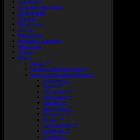
Amphibiens
Arachnidés par famille
Champignons
Crustacés
Gastéropodes
Insectes
Mammiferes
Méduses.et.apparentés
Myriapodes
Oiseaux
Plantes
Algues.**
Orchidées.triées.par.Genre.**
Autres.plantes.triées.par.Ordre**
Alismatales.**
Apiales.**
Aquifoliales.**
Asparagales.**
Asterales.**
Boraginales.**
Brassicales.**
Buxales**
Caryophyllales.**
Celastrales.**
Cornales.**