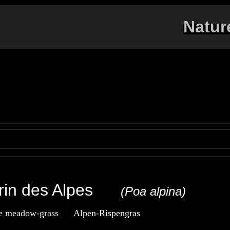
Natur
urin des Alpes
(Poa alpina)
e meadow-grass
Alpen-Rispengras