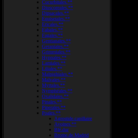
Cucurbitales.**
Dioscoreales.**
Dipsacales.**
Equisetales.**
Ericales.**
Fabales.**
Fagales.**
Gentianales.**
Geraniales.**
Grimmiales.**
Hypnales.**
Lamiales.**
Liliales.**
Malpighiales.**
Malvales.**
Myrtales.**
Nymphéales.**
Oxalidales.**
Pinales.**
Piperales.**
Poales.**
Agrostide.capillaire
Avoines.**
Blé.dur
Brome.de.Madrid