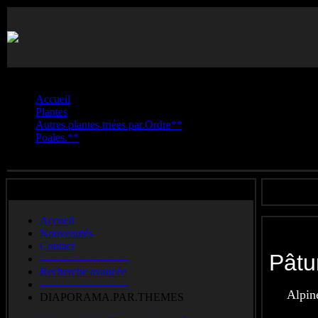
Vous êtes ici :
Accueil
Plantes
Autres.plantes.triées.par.Ordre**
Poales.**
Pâturin.des.Alpes
Accueil
Nouveautés
Contact
Pât
-------------------------
Recherche avancée
-------------------------
Alpin
DIAPORAMA.PAR.THEMES