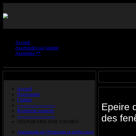
Vous êtes ici :
Accueil
Arachnidés par famille
Aranéidés.**
Epeire.des.fenêtres
Accueil
Nouveautés
Contact
Epeire 
-------------------------
Recherche avancée
des f
-------------------------
DIAPORAMA.PAR.THEMES
Missing Se
Aiguamolls.de.l'Emporda.et.arrière.pays