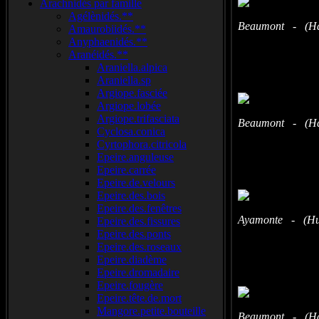
Arachnidés par famille
Agélènidés.**
Beaumont - (Hau
Amaurobiidés.**
Anyphaenidés.**
Aranéidés.**
Araniella.alpica
Araniella.sp
Argiope.fasciée
Argiope.lobée
Argiope.trifasciata
Beaumont - (Hau
Cyclosa.conica
Cyrtophora.citricola
Epeire.anguleuse
Epeire.carrée
Epeire.de.velours
Epeire.des.bois
Epeire.des.fenêtres
Ayamonte - (Hue
Epeire.des.fissures
Epeire.des.ponts
Epeire.des.roseaux
Epeire.diadème
Epeire.dromadaire
Epeire.fougère
Epeire.tête.de.mort
Mangore.petite.bouteille
Beaumont - (Hau