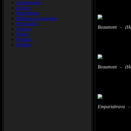
Gastéropodes
Insectes
Mammiferes
Méduses.et.apparentés
Myriapodes
Beaumont - (Hau
Oiseaux
Plantes
Poissons
Reptiles
Beaumont - (Hau
Empuriabrava - 