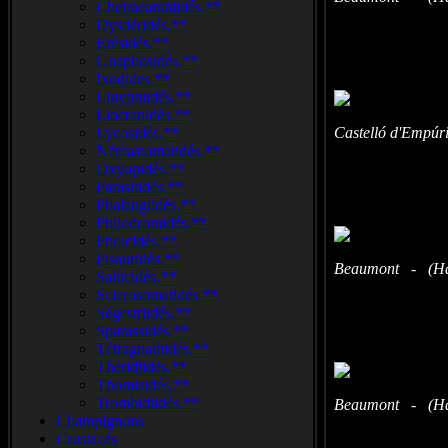
Cheiracanthiidés.**
Dysdéridés.**
Erésidés.**
Gnaphosidés.**
Ixodides.**
Linyphiidés.**
Liocranidés.**
Lycosidés.**
Castelló d'Empúr
Némastomatidés.**
Oxyopidés.**
Parasitidés.**
Phalangiidés.**
Philodromidés.**
Pholcidés.**
Pisauridés.**
Beaumont - (Hau
Salticidés.**
Sclerosomatidés.**
Ségestriidés.**
Sparassidés.**
Tétragnathidés.**
Théridiidés.**
Thomisidés.**
Trombidiidés.**
Beaumont - (Hau
Champignons
Crustacés