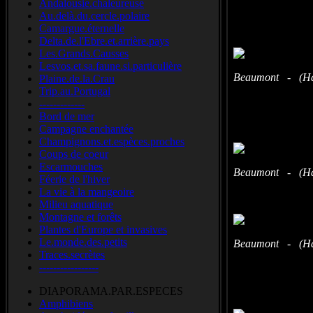
Andalousie.chaleureuse
Sektorenspinn
Au.delà.du.cercle.polaire
Camargue.éternelle
Delta.de.l'Ebre.et.arrière.pays
Les.Grands.Causses
Lesvos.et.sa.faune.si.particulière
Beaumont - (Hau
Plaine.de.la.Crau
Trip.au.Portugal
-------------
Bord de mer
Campagne enchantée
Champignons.et.espèces.proches
Coups de coeur
Escarmouches
Beaumont - (Hau
Féerie de l'hiver
La vie à la mangeoire
Milieu aquatique
Montagne et forêts
Plantes d'Europe et invasives
Le.monde.des.petits
Beaumont - (Hau
Traces.secrètes
-----------------
DIAPORAMA.PAR.ESPECES
Amphibiens