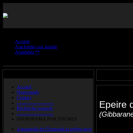
Vous êtes ici :
Accueil
Arachnidés par famille
Aranéidés.**
Epeire.dromadaire
Accueil
Nouveautés
Contact
Epeire
-------------------------
Recherche avancée
(Gibbarane
-------------------------
DIAPORAMA.PAR.THEMES
Struikknobb
Aiguamolls.de.l'Emporda.et.arrière.pays