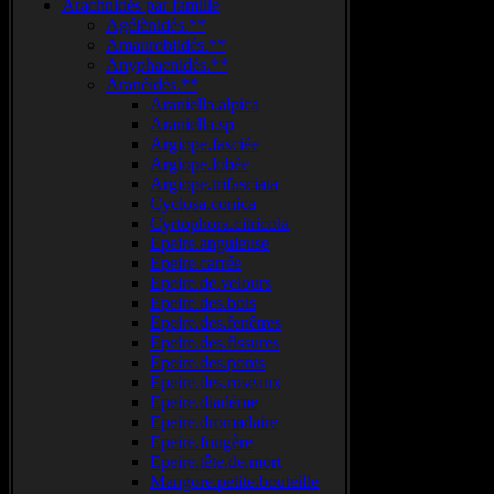
Arachnidés par famille
Agélènidés.**
Amaurobiidés.**
Anyphaenidés.**
Aranéidés.**
Araniella.alpica
Araniella.sp
Argiope.fasciée
Argiope.lobée
Argiope.trifasciata
Cyclosa.conica
Cyrtophora.citricola
Epeire.anguleuse
Epeire.carrée
Epeire.de.velours
Epeire.des.bois
Epeire.des.fenêtres
Epeire.des.fissures
Epeire.des.ponts
Epeire.des.roseaux
Epeire.diadème
Epeire.dromadaire
Epeire.fougère
Epeire.tête.de.mort
Mangore.petite.bouteille