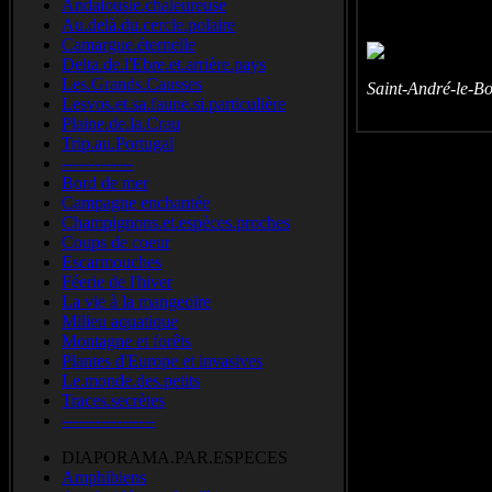
Andalousie.chaleureuse
Au.delà.du.cercle.polaire
Camargue.éternelle
Delta.de.l'Ebre.et.arrière.pays
Les.Grands.Causses
Saint-André-le-B
Lesvos.et.sa.faune.si.particulière
Plaine.de.la.Crau
Trip.au.Portugal
-------------
Bord de mer
Campagne enchantée
Champignons.et.espèces.proches
Coups de coeur
Escarmouches
Féerie de l'hiver
La vie à la mangeoire
Milieu aquatique
Montagne et forêts
Plantes d'Europe et invasives
Le.monde.des.petits
Traces.secrètes
-----------------
DIAPORAMA.PAR.ESPECES
Amphibiens