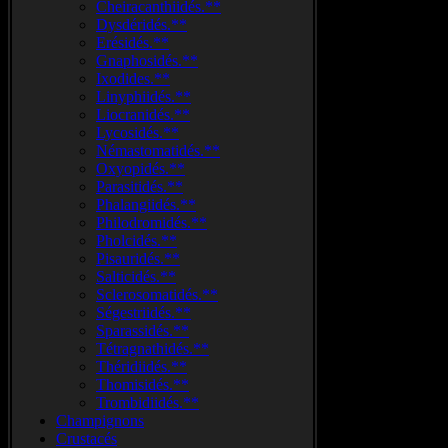
Cheiracanthiidés.**
Dysdéridés.**
Erésidés.**
Gnaphosidés.**
Ixodides.**
Linyphiidés.**
Liocranidés.**
Lycosidés.**
Némastomatidés.**
Oxyopidés.**
Parasitidés.**
Phalangiidés.**
Philodromidés.**
Pholcidés.**
Pisauridés.**
Salticidés.**
Sclerosomatidés.**
Ségestriidés.**
Sparassidés.**
Tétragnathidés.**
Théridiidés.**
Thomisidés.**
Trombidiidés.**
Champignons
Crustacés