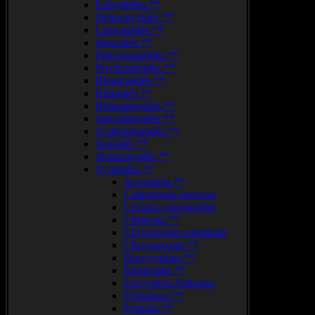
Ephydrides.**
Heleomyzidés.**
Lauxaniidés.**
Muscidés.**
Platystomatidés.**
Ptychoptéridés.**
Rhagionidés.**
Rhiniidés.**
Rhinophoridés.**
Sarcophagidés.**
Scathophagidés.**
Sepsidés.**
Stratiomyidés.**
Syrphidés.**
Arctophila.**
Caliprobola.speciosa
Ceriana.conopsoides
Cheilosia.**
Chrysogaster.solstitialis
Chrysotoxum.**
Dasysyrphus.**
Epistrophe.**
Episyrphus.balteatus
Eristalinus.**
Eristalis.**