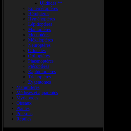
Ulidiidés.**
Ephéméroptères
Hémiptères
Hyménoptères
Lépidoptères
Mantoptères
Mécoptères
Mégaloptères
Neuroptères
Odonates
Orthoptères
Phasmoptères
Plécoptères
Raphidioptères
Trichoptères
Zygentomes
Mammiferes
Méduses.et.apparentés
Myriapodes
Oiseaux
Plantes
Poissons
Reptiles