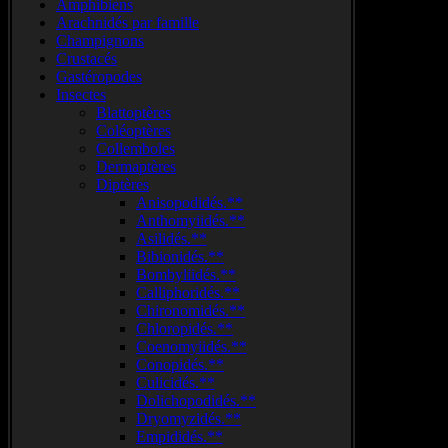
Amphibiens
Arachnidés par famille
Champignons
Crustacés
Gastéropodes
Insectes
Blattoptères
Coléoptères
Collemboles
Dermaptères
Diptères
Anisopodidés.**
Anthomyiidés.**
Asilidés.**
Bibionidés.**
Bombyliidés.**
Calliphoridés.**
Chironomidés.**
Chloropidés.**
Coenomyiidés.**
Conopidés.**
Culicidés.**
Dolichopodidés.**
Dryomyzidés.**
Empididés.**