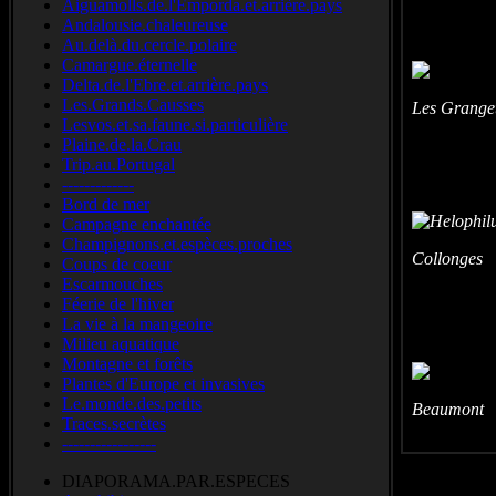
Aiguamolls.de.l'Emporda.et.arrière.pays
Andalousie.chaleureuse
Au.delà.du.cercle.polaire
Camargue.éternelle
Delta.de.l'Ebre.et.arrière.pays
Les.Grands.Causses
Les Granget
Lesvos.et.sa.faune.si.particulière
Plaine.de.la.Crau
Trip.au.Portugal
-------------
Bord de mer
Campagne enchantée
Champignons.et.espèces.proches
Collonges 
Coups de coeur
Escarmouches
Féerie de l'hiver
La vie à la mangeoire
Milieu aquatique
Montagne et forêts
Plantes d'Europe et invasives
Le.monde.des.petits
Beaumont -
Traces.secrètes
-----------------
DIAPORAMA.PAR.ESPECES