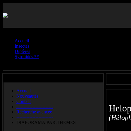
Vous êtes ici :
Accueil
Insectes
Diptères
Syrphidés.**
Helophilus.**
Accueil
Nouveautés
Contact
Helo
-------------------------
Recherche avancée
(Héloph
-------------------------
DIAPORAMA.PAR.THEMES
Gewone