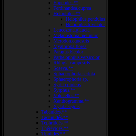
Eupeodes.**
Ferdinandea.cuprea
Helophilus.**
Helophilus.pendulus
Helophilus.trivittatus
Leucozona.glaucia
Melanostoma mellinum
Merodon.equestris
Myathropa.florea
Paragus.bicolor
Parhelophilus.versicolor
Rhingia.campestris
Scaeva.**
Sphaerophoria.scripta
Sphaerophoria.sp.
Syritta pipiens
Syrphus.**
Volucelles.**
Xanthogramma.**
Xylota.segnis
Tabanidés.**
Tachinidés.**
Tephritidés.**
Thérévidés.**
Tipulidés.**