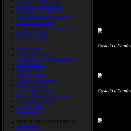
Andalousie.chaleureuse
Leopard m
Au.delà.du.cercle.polaire
Taladro amaril
Camargue.éternelle
Delta.de.l'Ebre.et.arrière.pays
Les.Grands.Causses
Lesvos.et.sa.faune.si.particulière
Plaine.de.la.Crau
Trip.au.Portugal
-------------
Castelló d'Empúr
Bord de mer
Campagne enchantée
Champignons.et.espèces.proches
Coups de coeur
Escarmouches
Féerie de l'hiver
La vie à la mangeoire
Milieu aquatique
Montagne et forêts
Castelló d'Empúr
Plantes d'Europe et invasives
Le.monde.des.petits
Traces.secrètes
-----------------
DIAPORAMA.PAR.ESPECES
Amphibiens