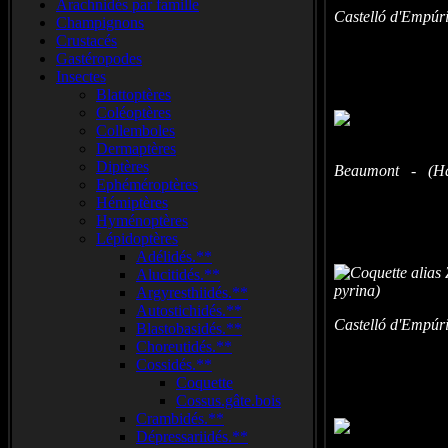
Arachnidés par famille
Castelló d'Empúr
Champignons
Crustacés
Gastéropodes
Insectes
Blattoptères
Coléoptères
Collemboles
Dermaptères
Diptères
Beaumont - (Hau
Ephéméroptères
Hémiptères
Hyménoptères
Lépidoptères
Adélidés.**
Alucitidés.**
Argyresthiidés.**
Autostichidés.**
Castelló d'Empúr
Blastobasidés.**
Choreutidés.**
Cossidés.**
Coquette
Cossus.gâte.bois
Crambidés.**
Dépressariidés.**