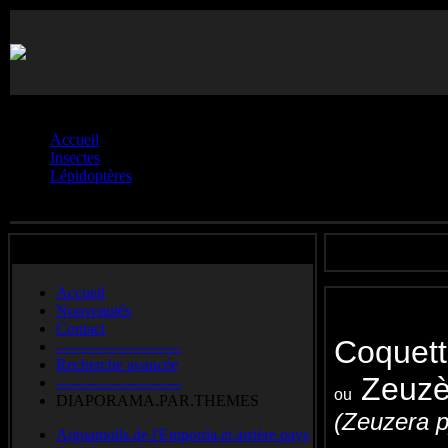
Vous êtes ici :
Accueil
Insectes
Lépidoptères
Cossidés.**
Accueil
Nouveautés
Contact
Coquet
-------------------------
Recherche avancée
Zeuzè
-------------------------
ou
DIAPORAMA.PAR.THEMES
(Zeuzera p
Aiguamolls.de.l'Emporda.et.arrière.pays