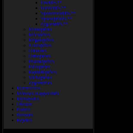
Tineidés.**
Tortricidés.**
Yponomeutidés.**
Ypsolophidés.**
Zygaenidés.**
Mantoptères
Mécoptères
Mégaloptères
Neuroptères
Odonates
Orthoptères
Phasmoptères
Plécoptères
Raphidioptères
Trichoptères
Zygentomes
Mammiferes
Méduses.et.apparentés
Myriapodes
Oiseaux
Plantes
Poissons
Reptiles