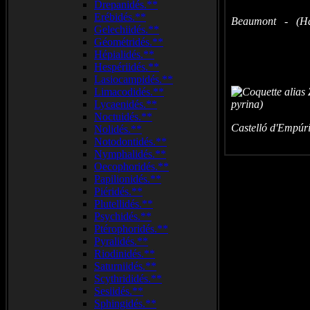
Drepanidés.**
Erébidés.**
Beaumont - (Hau
Gelechiidés.**
Géométridés.**
Hépialidés.**
Hespériidés.**
Lasiocampidés.**
Limacodidés.**
Lycaenidés.**
Noctuidés.**
Castelló d'Empúr
Nolidés.**
Notodontidés.**
Nymphalidés.**
Oecophoridés.**
Papilionidés.**
Piéridés.**
Plutellidés.**
Psychidés.**
Ptérophoridés.**
Pyralidés.**
Riodinidés.**
Saturniidés.**
Scythrididés.**
Sesiidés.**
Sphingidés.**