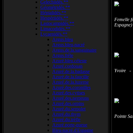
Gelechiidés.**
Géométridés.**
Hépialidés.**
Hespériidés.**
Femelle f
Lasiocampidés.**
Espagne)
Limacodidés.**
Lycaenidés.**
Argus.bleu
Argus.bleu-nacré
Argus.de.la.sanguinaire
Argus.frêle
Azuré.bleu.céleste
Azuré.cordouan
Yvoire - 
Azuré.de.la.badasse
Azuré.de.la.faucille
Azuré.de.la.luzerne
Azuré.des.coronilles
Azuré.des.cytises
Azuré.des.nerpruns
Azuré.des.orpins
Azuré.du.serpolet
Azuré.du.thym
Pointe Sa
Azuré.du.trèfle
Azuré.porte-queue
Bleu-nacré.d'Espagne