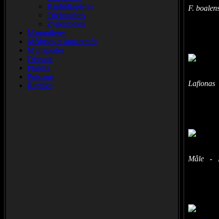
Raphidioptères
F. boalen
Trichoptères
Zygentomes
Mammiferes
Méduses.et.apparentés
Myriapodes
Oiseaux
Plantes
Poissons
Lafionas 
Reptiles
Mâle - Le