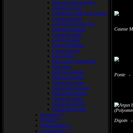
Brun.des.pélargoniums
Collier.de.corail
Collier.de.corail.des.Canaries
Cuivré.commun
Cuivré.de.la.verge.d'or
Causse M
Cuivré.des.marais
Cuivré.du.genêt
Cuivré.écarlate
Cuivré.fuligineux
Cuivré.mauvin
Demi-argus
Faux-cuivré.smaragdin
Petit.argus
Sablé du sainfoin
Ponte - S
Thécla.de.l'orme
Thécla.de.l'yeuse
Thécla.des.nerpruns
Thécla.du.bouleau
Thécla.du.chêne
Thécla.du.kermès
Thècle.de.la.ronce
Noctuidés.**
Nolidés.**
Digoin - 
Notodontidés.**
Nymphalidés.**