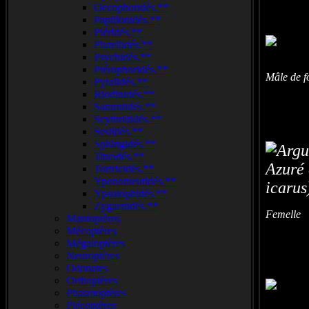
Oecophoridés.**
Papilionidés.**
Piéridés.**
Plutellidés.**
Psychidés.**
Ptérophoridés.**
Mâle de f
Pyralidés.**
Riodinidés.**
Saturniidés.**
Scythrididés.**
Sesiidés.**
Sphingidés.**
Tineidés.**
Tortricidés.**
Yponomeutidés.**
Ypsolophidés.**
Zygaenidés.**
Femelle -
Mantoptères
Mécoptères
Mégaloptères
Neuroptères
Odonates
Orthoptères
Phasmoptères
Plécoptères