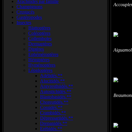
Arachnidés par famille
Accouple
Champignons
Crustacés
Gastéropodes
Insectes
Blattoptères
Coléoptères
Collemboles
Dermaptères
Diptères
Aiguamol
Ephéméroptères
Hémiptères
Hyménoptères
Lépidoptères
Adélidés.**
Alucitidés.**
Argyresthiidés.**
Autostichidés.**
Beaumont
Blastobasidés.**
Choreutidés.**
Cossidés.**
Crambidés.**
Dépressariidés.**
Drepanidés.**
Erébidés.**