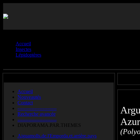
Vous êtes ici :
Accueil
Insectes
Lépidoptères
Lycaenidés.**
Accueil
Nouveautés
Contact
Argu
-------------------------
Recherche avancée
Azur
-------------------------
DIAPORAMA.PAR.THEMES
(Poly
Aiguamolls.de.l'Emporda.et.arrière.pays