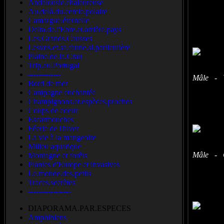
Andalousie.chaleureuse
Com
Au.delà.du.cercle.polaire
azzurro
Camargue.éternelle
Delta.de.l'Ebre.et.arrière.pays
Les.Grands.Causses
Lesvos.et.sa.faune.si.particulière
Plaine.de.la.Crau
Trip.au.Portugal
-------------
Mâle - Vi
Bord de mer
Campagne enchantée
Champignons.et.espèces.proches
Coups de coeur
Escarmouches
Féerie de l'hiver
La vie à la mangeoire
Milieu aquatique
Mâle - C
Montagne et forêts
Plantes d'Europe et invasives
Le.monde.des.petits
Traces.secrètes
-----------------
DIAPORAMA.PAR.ESPECES
Amphibiens