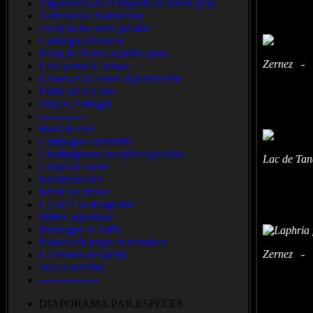
Aiguamolls.de.l'Emporda.et.arrière.pays
Andalousie.chaleureuse
Au.delà.du.cercle.polaire
Camargue.éternelle
Delta.de.l'Ebre.et.arrière.pays
Zernez - (
Les.Grands.Causses
Lesvos.et.sa.faune.si.particulière
Plaine.de.la.Crau
Trip.au.Portugal
-------------
Bord de mer
Campagne enchantée
Champignons.et.espèces.proches
Lac de Tan
Coups de coeur
Escarmouches
Féerie de l'hiver
La vie à la mangeoire
Milieu aquatique
Montagne et forêts
Plantes d'Europe et invasives
Zernez - (
Le.monde.des.petits
Traces.secrètes
-----------------
DIAPORAMA.PAR.ESPECES