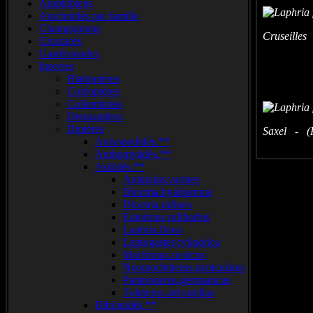
Amphibiens
Arachnidés par famille
Champignons
Cruseilles
Crustacés
Gastéropodes
Insectes
Blattoptères
Coléoptères
Collemboles
Dermaptères
Diptères
Saxel - (H
Anisopodidés.**
Anthomyiidés.**
Asilidés.**
Antipalus.varipes
Dioctria.hyalipennis
Dioctria.rufipes
Eutolmus.rufibarbis
Laphria.flava
Leptogaster.cylindrica
Machimus.rusticus
Neomochtherus.geniculatus
Pamponerus.germanicus
Tolmerus.atricapillus
Bibionidés.**