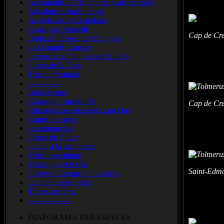
Aiguamolls.de.l'Emporda.et.arrière.pays
Andalousie.chaleureuse
Au.delà.du.cercle.polaire
Camargue.éternelle
Cap de Cr
Delta.de.l'Ebre.et.arrière.pays
Les.Grands.Causses
Lesvos.et.sa.faune.si.particulière
Plaine.de.la.Crau
Trip.au.Portugal
-------------
Bord de mer
Campagne enchantée
Cap de Cr
Champignons.et.espèces.proches
Coups de coeur
Escarmouches
Féerie de l'hiver
La vie à la mangeoire
Milieu aquatique
Montagne et forêts
Saint-Edmo
Plantes d'Europe et invasives
Le.monde.des.petits
Traces.secrètes
-----------------
DIAPORAMA.PAR.ESPECES