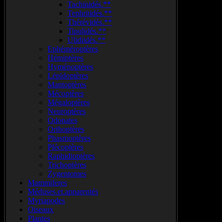
Tachinidés.**
Tephritidés.**
Thérévidés.**
Tipulidés.**
Ulidiidés.**
Ephéméroptères
Hémiptères
Hyménoptères
Lépidoptères
Mantoptères
Mécoptères
Mégaloptères
Neuroptères
Odonates
Orthoptères
Phasmoptères
Plécoptères
Raphidioptères
Trichoptères
Zygentomes
Mammiferes
Méduses.et.apparentés
Myriapodes
Oiseaux
Plantes