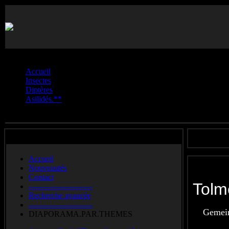
Vous êtes ici :
Accueil
Insectes
Diptères
Asilidés.**
Tolmerus.atricapillus
Accueil
Nouveautés
Contact
Tolm
-------------------------
Recherche avancée
-------------------------
Gemein
DIAPORAMA.PAR.THEMES