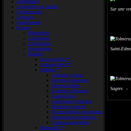
Amphibiens
Arachnidés par famille
Sur une ve
Champignons
Crustacés
Gastéropodes
Insectes
Blattoptères
Coléoptères
Collemboles
Dermaptères
Saint-Edmo
Diptères
Anisopodidés.**
Anthomyiidés.**
Asilidés.**
Antipalus.varipes
Dioctria.hyalipennis
Dioctria.rufipes
Sagres - (
Eutolmus.rufibarbis
Laphria.flava
Leptogaster.cylindrica
Machimus.rusticus
Neomochtherus.geniculatus
Pamponerus.germanicus
Tolmerus.atricapillus
Bibionidés.**