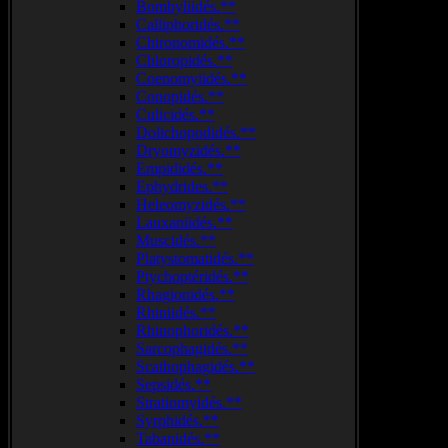
Bombyliidés.**
Calliphoridés.**
Chironomidés.**
Chloropidés.**
Coenomyiidés.**
Conopidés.**
Culicidés.**
Dolichopodidés.**
Dryomyzidés.**
Empididés.**
Ephydrides.**
Heleomyzidés.**
Lauxaniidés.**
Muscidés.**
Platystomatidés.**
Ptychoptéridés.**
Rhagionidés.**
Rhiniidés.**
Rhinophoridés.**
Sarcophagidés.**
Scathophagidés.**
Sepsidés.**
Stratiomyidés.**
Syrphidés.**
Tabanidés.**