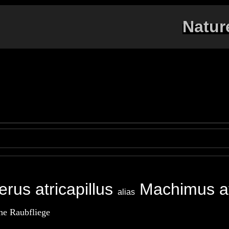
Natur
erus atricapillus
Machimus atr
alias
e Raubfliege