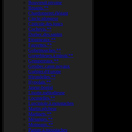
Bouvreuil.pivoine
Bruants.**
Chardonneret.élégant
Cincle.plongeur
Cisticole.des.joncs
Cochevis.**
Durbec.des.sapins
Etourneaux.**
Fauvettes.**
Gobemouches.**
Gorgebleues.à.miroir.**
Grimpereaux.**
Grosbec.casse.noyaux
Guêpier.d'Europe
Hirondelles.**
Hypolaïs.**
Jaseur-boréal
Linotte.méliodieuse
Locustelles.**
Lusciniole.à.moustaches
Martin.pêcheur
Martinets.**
Mésanges.**
Moineaux.**
Panure.à.moustaches