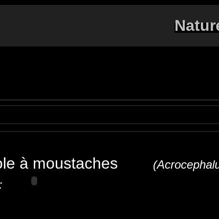
Natur
iole à moustaches
(Acroceph
 :
 warbler
Mariskensänger
Forapaglie castagnolo
anger