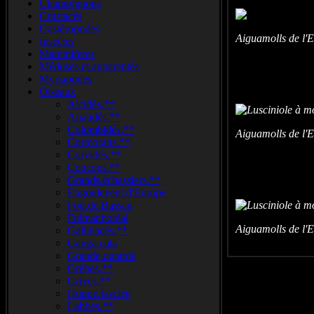
Champignons
Crustacés
Gastéropodes
Aiguamolls de l
Insectes
Mammiferes
Méduses.et.apparentés
Myriapodes
Oiseaux
Alcidés.**
Anatidés.**
Colombidés.**
Aiguamolls de l
Cormorans.**
Corvidés.**
Coucous.**
Grands.échassiers.**
Engoulevent.d'Europe
Fou.de.Bassan
Fulmar.boréal
Aiguamolls de l
Gallinacés.**
Ganga.cata
Grande.outarde
Grèbes.**
Grives.**
Huppe.fasciée
Labbes.**