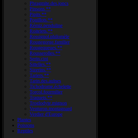
Phragmite.des.joncs
Pinsons **
Pipits.**
Pouillots.**
Rémiz.penduline
Roitelets.**
Rossignol.philomèle
Rougegorge.familier
Rougequeues.**
Rousserolles.**
Serin.cini
Sittelles.**
Sizerins.**
Tariers.**
Tarin.des.aulnes
Tichodrome.échelette
Torcol.fourmilier
Traquets.**
Troglodyte.mignon
Venturon.montagnard
Verdier d'Europe
Plantes
Poissons
Reptiles