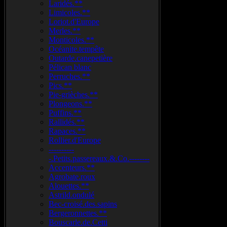
Laridés.**
Limicoles.**
Loriot.d'Europe
Merles.**
Monticoles.**
Océanite.tempête
Outarde.canepetière
Pélican blanc
Perruches.**
Pics.**
Pie-grièches.**
Plongeons.**
Puffins.**
Rallidés.**
Rapaces.**
Rollier.d'Europe
----------
-.Petits.passereaux.&.Co.--------
Accenteurs.**
Agrobate.roux
Alouettes.**
Astrild.ondulé
Bec-croisé.des.sapins
Bergeronnettes.**
Bouscarle.de.Cetti