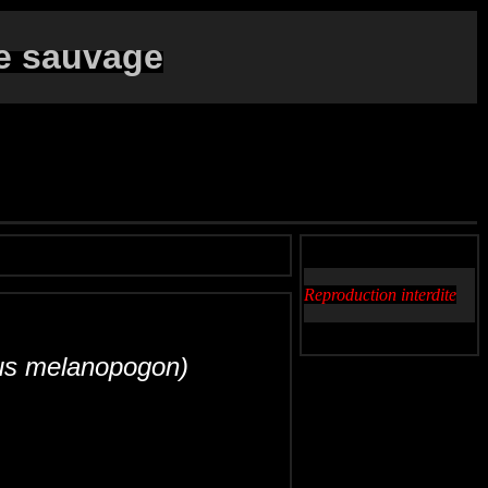
e sauvage
Reproduction interdite
alus melanopogon)
Carricerín real