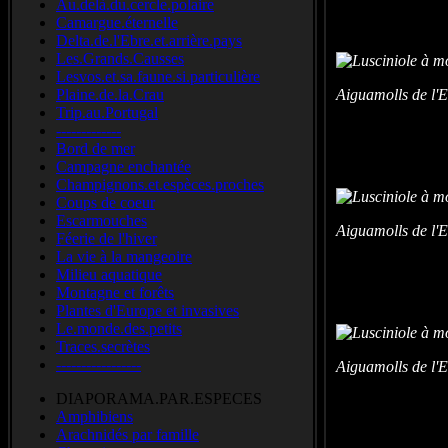
Au.delà.du.cercle.polaire
Camargue.éternelle
Delta.de.l'Ebre.et.arrière.pays
Les.Grands.Causses
Lesvos.et.sa.faune.si.particulière
Plaine.de.la.Crau
Aiguamolls de l
Trip.au.Portugal
-------------
Bord de mer
Campagne enchantée
Champignons.et.espèces.proches
Coups de coeur
Escarmouches
Aiguamolls de l
Féerie de l'hiver
La vie à la mangeoire
Milieu aquatique
Montagne et forêts
Plantes d'Europe et invasives
Le.monde.des.petits
Traces.secrètes
-----------------
Aiguamolls de l
DIAPORAMA.PAR.ESPECES
Amphibiens
Arachnidés par famille