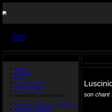
Vous êtes ici :
Accueil
Oiseaux
Lusciniole.à.moustaches
Accueil
Nouveautés
Contact
Luscin
-------------------------
Recherche avancée
-------------------------
son chant
DIAPORAMA.PAR.THEMES
Aiguamolls.de.l'Emporda.et.arrière.pays
Moustached
Andalousie.chaleureuse
Zwartkoprietz