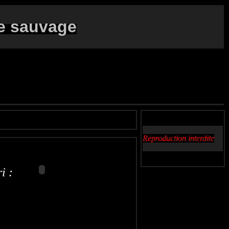
e sauvage
Reproduction interdite
i :
omún
Witbuikzandhoen