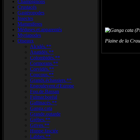
Champignons
Crustacés
Gastéropodes
Insectes
Mammiferes
Méduses.et.apparentés
Myriapodes
Oiseaux
Plaine de la Cra
Alcidés.**
Anatidés.**
Colombidés.**
Cormorans.**
Corvidés.**
Coucous.**
Grands.échassiers.**
Engoulevent.d'Europe
Fou.de.Bassan
Fulmar.boréal
Gallinacés.**
Ganga.cata
Grande.outarde
Grèbes.**
Grives.**
Huppe.fasciée
Labbes.**