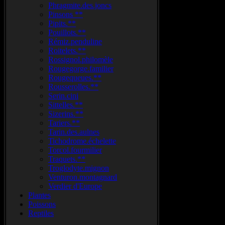
Phragmite.des.joncs
Pinsons **
Pipits.**
Pouillots.**
Rémiz.penduline
Roitelets.**
Rossignol.philomèle
Rougegorge.familier
Rougequeues.**
Rousserolles.**
Serin.cini
Sittelles.**
Sizerins.**
Tariers.**
Tarin.des.aulnes
Tichodrome.échelette
Torcol.fourmilier
Traquets.**
Troglodyte.mignon
Venturon.montagnard
Verdier d'Europe
Plantes
Poissons
Reptiles