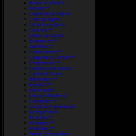
Bouvreuil.pivoine
Bruants.**
Chardonneret.élégant
Cincle.plongeur
Cisticole.des.joncs
Cochevis.**
Durbec.des.sapins
Etourneaux.**
Fauvettes.**
Gobemouches.**
Gorgebleues.à.miroir.**
Grimpereaux.**
Grosbec.casse.noyaux
Guêpier.d'Europe
Hirondelles.**
Hypolaïs.**
Jaseur-boréal
Linotte.méliodieuse
Locustelles.**
Lusciniole.à.moustaches
Martin.pêcheur
Martinets.**
Mésanges.**
Moineaux.**
Panure.à.moustaches