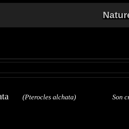
Natur
 cata
(Pterocles alchata) Son cr
Sandgrouse
Spießflughuhn
Ganga ibérica o Ganga c