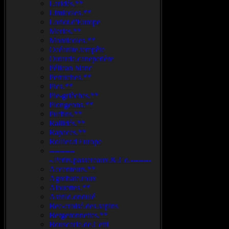
Laridés.**
Limicoles.**
Loriot.d'Europe
Merles.**
Monticoles.**
Océanite.tempête
Outarde.canepetière
Pélican blanc
Perruches.**
Pics.**
Pie-grièches.**
Plongeons.**
Puffins.**
Rallidés.**
Rapaces.**
Rollier.d'Europe
----------
-.Petits.passereaux.&.Co.--------
Accenteurs.**
Agrobate.roux
Alouettes.**
Astrild.ondulé
Bec-croisé.des.sapins
Bergeronnettes.**
Bouscarle.de.Cetti