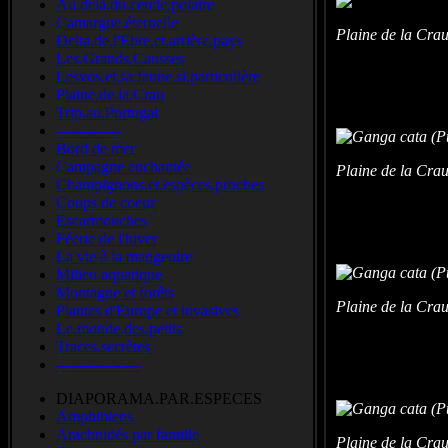
Au.delà.du.cercle.polaire
Camargue.éternelle
Plaine de la Cra
Delta.de.l'Ebre.et.arrière.pays
Les.Grands.Causses
Lesvos.et.sa.faune.si.particulière
Plaine.de.la.Crau
Trip.au.Portugal
-------------
Bord de mer
Campagne enchantée
Plaine de la Cra
Champignons.et.espèces.proches
Coups de coeur
Escarmouches
Féerie de l'hiver
La vie à la mangeoire
Milieu aquatique
Montagne et forêts
Plaine de la Cra
Plantes d'Europe et invasives
Le.monde.des.petits
Traces.secrètes
-----------------
DIAPORAMA.PAR.ESPECES
Amphibiens
Arachnidés par famille
Plaine de la Cra