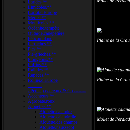
Mollet de Peral
Laridés.**
Limicoles.**
Loriot.d'Europe
Merles.**
Monticoles.**
Océanite.tempête
Outarde.canepetière
Pélican blanc
Plaine de la Cra
Perruches.**
Pics.**
Pie-grièches.**
Plongeons.**
Puffins.**
Rallidés.**
Rapaces.**
Plaine de la Cra
Rollier.d'Europe
----------
-.Petits.passereaux.&.Co.--------
Accenteurs.**
Agrobate.roux
Alouettes.**
Alouette.calandre
Alouette.calandrelle
Mollet de Peral
Alouette.des.champs
Alouette.haussecol