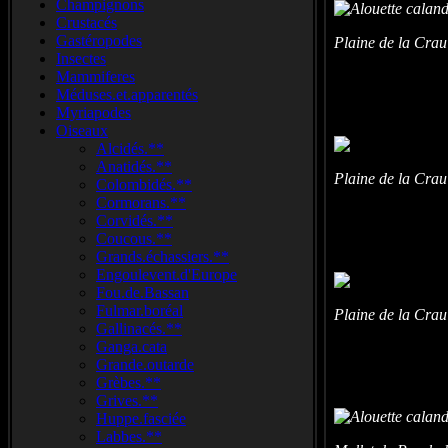
Champignons
Crustacés
Gastéropodes
Plaine de la Cra
Insectes
Mammiferes
Méduses.et.apparentés
Myriapodes
Oiseaux
Alcidés.**
Anatidés.**
Plaine de la Cra
Colombidés.**
Cormorans.**
Corvidés.**
Coucous.**
Grands.échassiers.**
Engoulevent.d'Europe
Fou.de.Bassan
Fulmar.boréal
Plaine de la Cra
Gallinacés.**
Ganga.cata
Grande.outarde
Grèbes.**
Grives.**
Huppe.fasciée
Labbes.**