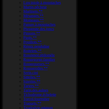
Lusciniole.à.moustaches
Martin.pêcheur
Martinets.**
Mésanges.**
Moineaux.**
Panure.à.moustaches
Phragmite.des.joncs
Pinsons **
Pipits.**
Pouillots.**
Rémiz.penduline
Roitelets.**
Rossignol.philomèle
Rougegorge.familier
Rougequeues.**
Rousserolles.**
Serin.cini
Sittelles.**
Sizerins.**
Tariers.**
Tarin.des.aulnes
Tichodrome.échelette
Torcol.fourmilier
Traquets.**
Troglodyte.mignon