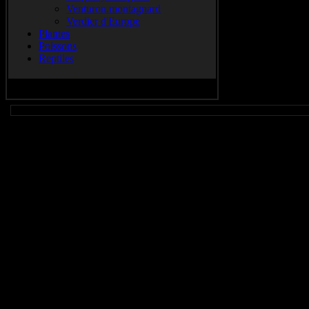
Venturon.montagnard
Verdier d'Europe
Plantes
Poissons
Reptiles