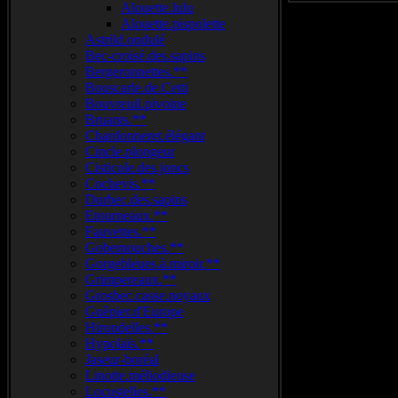
Alouette.lulu
Alouette.pispolette
Astrild.ondulé
Bec-croisé.des.sapins
Bergeronnettes.**
Bouscarle.de.Cetti
Bouvreuil.pivoine
Bruants.**
Chardonneret.élégant
Cincle.plongeur
Cisticole.des.joncs
Cochevis.**
Durbec.des.sapins
Etourneaux.**
Fauvettes.**
Gobemouches.**
Gorgebleues.à.miroir.**
Grimpereaux.**
Grosbec.casse.noyaux
Guêpier.d'Europe
Hirondelles.**
Hypolaïs.**
Jaseur-boréal
Linotte.méliodieuse
Locustelles.**