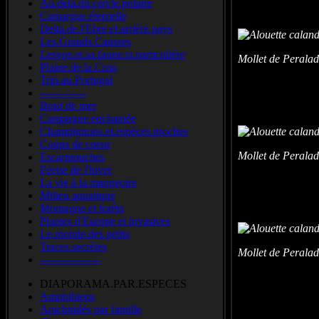
Au.delà.du.cercle.polaire
Camargue.éternelle
Delta.de.l'Ebre.et.arrière.pays
Les.Grands.Causses
Lesvos.et.sa.faune.si.particulière
Mollet de Peral
Plaine.de.la.Crau
Trip.au.Portugal
-------------
Bord de mer
Campagne enchantée
Champignons.et.espèces.proches
Coups de coeur
Mollet de Peral
Escarmouches
Féerie de l'hiver
La vie à la mangeoire
Milieu aquatique
Montagne et forêts
Plantes d'Europe et invasives
Le.monde.des.petits
Traces.secrètes
Mollet de Peral
-----------------
DIAPORAMA.PAR.ESPECES
Amphibiens
Arachnidés par famille