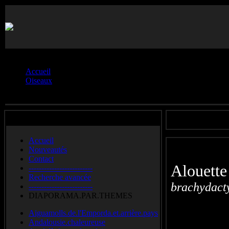
Vous êtes ici :
Accueil
Oiseaux
Alouettes.**
Accueil
Nouveautés
Contact
Alouett
-------------------------
Recherche avancée
brachydact
-------------------------
DIAPORAMA.PAR.THEMES
Greater Sho
Aiguamolls.de.l'Emporda.et.arrière.pays
Calandrella
Andalousie.chaleureuse