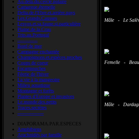
Au.delà.du.cercle.polaire
Camargue.éternelle
Delta.de.l'Ebre.et.arrière.pays
Les.Grands.Causses
Mâle - Le Salève
Lesvos.et.sa.faune.si.particulière
Plaine.de.la.Crau
Trip.au.Portugal
-------------
Bord de mer
Campagne enchantée
Champignons.et.espèces.proches
Femelle - Beaum
Coups de coeur
Escarmouches
Féerie de l'hiver
La vie à la mangeoire
Milieu aquatique
Montagne et forêts
Plantes d'Europe et invasives
Le.monde.des.petits
Mâle - Dardagny
Traces.secrètes
-----------------
DIAPORAMA.PAR.ESPECES
Amphibiens
Arachnidés par famille