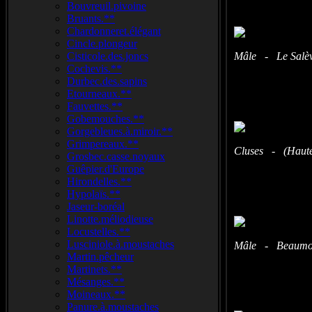
Bouvreuil.pivoine
Bruants.**
Chardonneret.élégant
Cincle.plongeur
Cisticole.des.joncs
Mâle - Le Salève
Cochevis.**
Durbec.des.sapins
Etourneaux.**
Fauvettes.**
Gobemouches.**
Gorgebleues.à.miroir.**
Grimpereaux.**
Cluses - (Haute
Grosbec.casse.noyaux
Guêpier.d'Europe
Hirondelles.**
Hypolaïs.**
Jaseur-boréal
Linotte.méliodieuse
Locustelles.**
Lusciniole.à.moustaches
Mâle - Beaumont
Martin.pêcheur
Martinets.**
Mésanges.**
Moineaux.**
Panure.à.moustaches