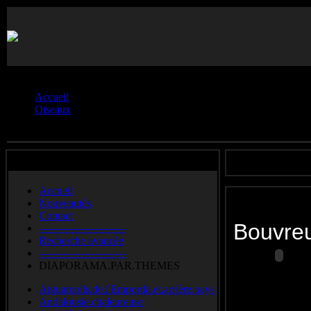
Vous êtes ici :
Accueil
Oiseaux
Bouvreuil.pivoine
Accueil
Nouveautés
Contact
Bouvre
-------------------------
Recherche avancée
-------------------------
DIAPORAMA.PAR.THEMES
Bullfinch
Aiguamolls.de.l'Emporda.et.arrière.pays
Andalousie.chaleureuse