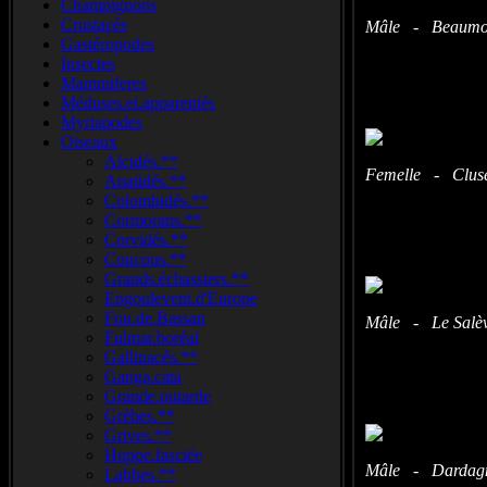
Champignons
Crustacés
Mâle - Beaumont
Gastéropodes
Insectes
Mammiferes
Méduses.et.apparentés
Myriapodes
Oiseaux
Alcidés.**
Femelle - Cluses
Anatidés.**
Colombidés.**
Cormorans.**
Corvidés.**
Coucous.**
Grands.échassiers.**
Engoulevent.d'Europe
Fou.de.Bassan
Mâle - Le Salève
Fulmar.boréal
Gallinacés.**
Ganga.cata
Grande.outarde
Grèbes.**
Grives.**
Huppe.fasciée
Mâle - Dardagny
Labbes.**