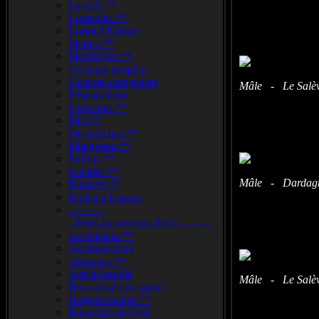
Laridés.**
Limicoles.**
Loriot.d'Europe
Merles.**
Monticoles.**
Océanite.tempête
Outarde.canepetière
Mâle - Le Salève
Pélican blanc
Perruches.**
Pics.**
Pie-grièches.**
Plongeons.**
Puffins.**
Rallidés.**
Mâle - Dardagny
Rapaces.**
Rollier.d'Europe
----------
-.Petits.passereaux.&.Co.--------
Accenteurs.**
Agrobate.roux
Alouettes.**
Astrild.ondulé
Mâle - Le Salève
Bec-croisé.des.sapins
Bergeronnettes.**
Bouscarle.de.Cetti