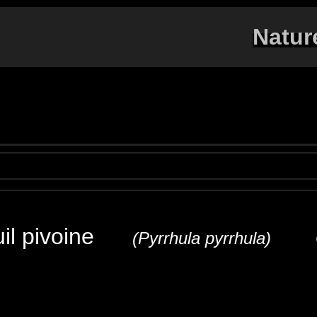
Natur
uil pivoine
(Pyrrhula pyrrhula) C
Gimpel
Ciuffolotto
Camachuelo común
Goudvi