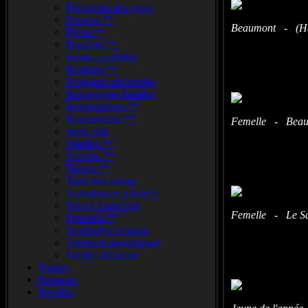
Phragmite.des.joncs
Pinsons **
Beaumont - (Hau
Pipits.**
Pouillots.**
Rémiz.penduline
Roitelets.**
Rossignol.philomèle
Rougegorge.familier
Rougequeues.**
Rousserolles.**
Femelle - Beaum
Serin.cini
Sittelles.**
Sizerins.**
Tariers.**
Tarin.des.aulnes
Tichodrome.échelette
Torcol.fourmilier
Femelle - Le Sal
Traquets.**
Troglodyte.mignon
Venturon.montagnard
Verdier d'Europe
Plantes
Poissons
Reptiles