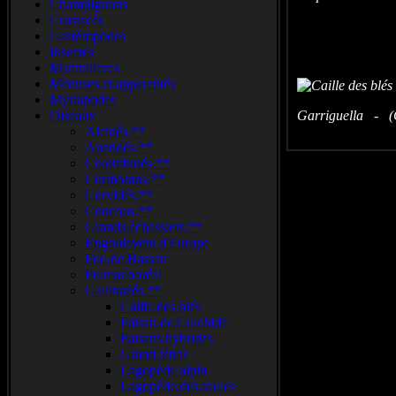
Champignons
Crustacés
Gastéropodes
Insectes
Mammiferes
Méduses.et.apparentés
Myriapodes
Oiseaux
Garriguella - (
Alcidés.**
Anatidés.**
Colombidés.**
Cormorans.**
Corvidés.**
Coucous.**
Grands.échassiers.**
Engoulevent.d'Europe
Fou.de.Bassan
Fulmar.boréal
Gallinacés.**
Caille.des.blés
Faisan.de.Colchide
Faisans.hybrides
Grand.tétras
Lagopède alpin
Lagopède.des.saules