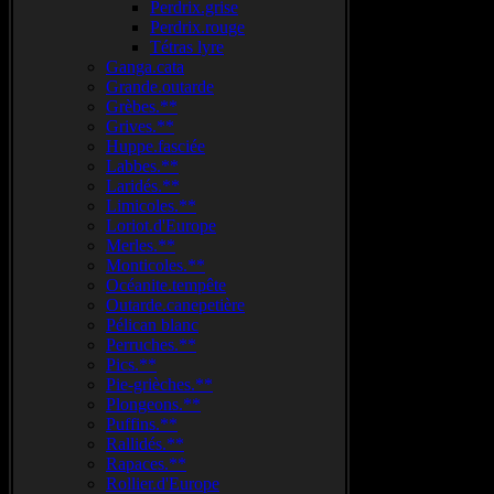
Perdrix.grise
Perdrix.rouge
Tétras lyre
Ganga.cata
Grande.outarde
Grèbes.**
Grives.**
Huppe.fasciée
Labbes.**
Laridés.**
Limicoles.**
Loriot.d'Europe
Merles.**
Monticoles.**
Océanite.tempête
Outarde.canepetière
Pélican blanc
Perruches.**
Pics.**
Pie-grièches.**
Plongeons.**
Puffins.**
Rallidés.**
Rapaces.**
Rollier.d'Europe