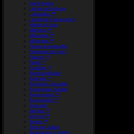
Jaseur-boréal
Linotte.méliodieuse
Locustelles.**
Lusciniole.à.moustaches
Martin.pêcheur
Martinets.**
Mésanges.**
Moineaux.**
Panure.à.moustaches
Phragmite.des.joncs
Pinsons **
Pipits.**
Pouillots.**
Rémiz.penduline
Roitelets.**
Rossignol.philomèle
Rougegorge.familier
Rougequeues.**
Rousserolles.**
Serin.cini
Sittelles.**
Sizerins.**
Tariers.**
Tarin.des.aulnes
Tichodrome.échelette