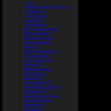
----------
-.Petits.passereaux.&.Co.--------
Accenteurs.**
Agrobate.roux
Alouettes.**
Astrild.ondulé
Bec-croisé.des.sapins
Bergeronnettes.**
Bouscarle.de.Cetti
Bouvreuil.pivoine
Bruants.**
Chardonneret.élégant
Cincle.plongeur
Cisticole.des.joncs
Cochevis.**
Durbec.des.sapins
Etourneaux.**
Fauvettes.**
Gobemouches.**
Gorgebleues.à.miroir.**
Grimpereaux.**
Grosbec.casse.noyaux
Guêpier.d'Europe
Hirondelles.**
Hypolaïs.**