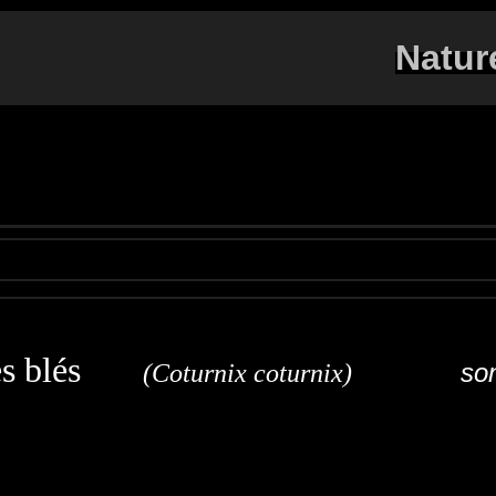
Natur
des blés
son
(Coturnix coturnix)
ail
Wachtel
Quaglia comune
Codorniz común