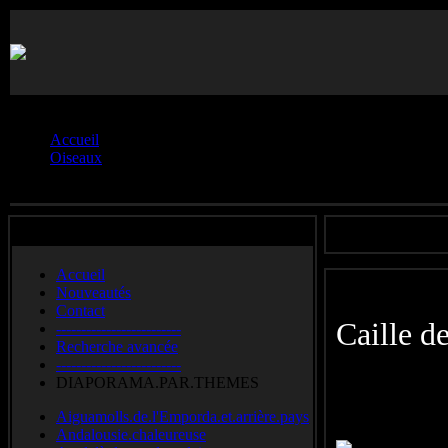
Vous êtes ici :
Accueil
Oiseaux
Gallinacés.**
Accueil
Nouveautés
Contact
Caille 
-------------------------
Recherche avancée
-------------------------
Common qu
DIAPORAMA.PAR.THEMES
Aiguamolls.de.l'Emporda.et.arrière.pays
Andalousie.chaleureuse