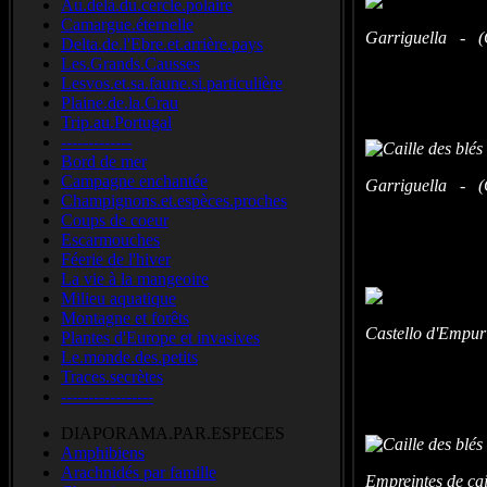
Au.delà.du.cercle.polaire
Camargue.éternelle
Garriguella - (
Delta.de.l'Ebre.et.arrière.pays
Les.Grands.Causses
Lesvos.et.sa.faune.si.particulière
Plaine.de.la.Crau
Trip.au.Portugal
-------------
Bord de mer
Campagne enchantée
Garriguella - (
Champignons.et.espèces.proches
Coups de coeur
Escarmouches
Féerie de l'hiver
La vie à la mangeoire
Milieu aquatique
Montagne et forêts
Castello d'Empu
Plantes d'Europe et invasives
Le.monde.des.petits
Traces.secrètes
-----------------
DIAPORAMA.PAR.ESPECES
Amphibiens
Arachnidés par famille
Empreintes de ca