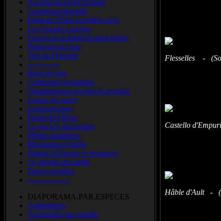
Au.delà.du.cercle.polaire
común
Kne
Camargue.éternelle
Delta.de.l'Ebre.et.arrière.pays
Les.Grands.Causses
Lesvos.et.sa.faune.si.particulière
Plaine.de.la.Crau
Trip.au.Portugal
Flesselles - (S
-------------
Bord de mer
Campagne enchantée
Champignons.et.espèces.proches
Coups de coeur
Escarmouches
Féerie de l'hiver
Castello d'Empur
La vie à la mangeoire
Milieu aquatique
Montagne et forêts
Plantes d'Europe et invasives
Le.monde.des.petits
Traces.secrètes
-----------------
Hâble d'Ault - 
DIAPORAMA.PAR.ESPECES
Amphibiens
Arachnidés par famille