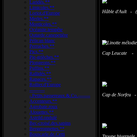
Laridés.**
Limicoles.**
Hâble d'Ault - 
Loriot.d'Europe
Merles.**
Monticoles.**
Océanite.tempête
Outarde.canepetière
Pélican blanc
Perruches.**
Pics.**
Cap Leucate - (
Pie-grièches.**
Plongeons.**
Puffins.**
Rallidés.**
Rapaces.**
Rollier.d'Europe
----------
Cap de Norfeu -
-.Petits.passereaux.&.Co.--------
Accenteurs.**
Agrobate.roux
Alouettes.**
Astrild.ondulé
Bec-croisé.des.sapins
Bergeronnettes.**
Bouscarle.de.Cetti
Troupe hivernale