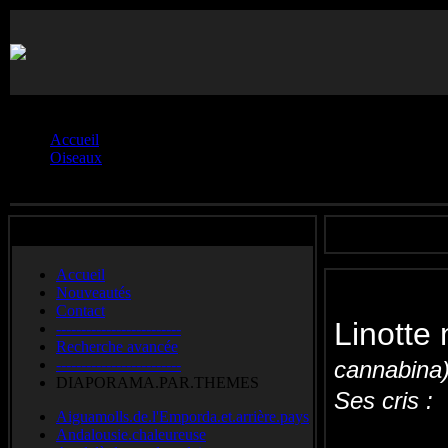
Vous êtes ici :
Accueil
Oiseaux
Linotte.méliodieuse
Accueil
Nouveautés
Contact
Linott
-------------------------
Recherche avancée
-------------------------
cannabin
DIAPORAMA.PAR.THEMES
Ses cris :
Aiguamolls.de.l'Emporda.et.arrière.pays
Andalousie.chaleureuse
Eurasian li