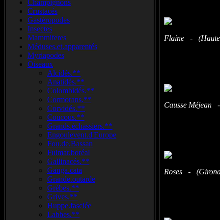
Champignons
Crustacés
Gastéropodes
Insectes
Mammiferes
Flaine - (Haute-
Méduses.et.apparentés
Myriapodes
Oiseaux
Alcidés.**
Anatidés.**
Colombidés.**
Cormorans.**
Causse Méjean -
Corvidés.**
Coucous.**
Grands.échassiers.**
Engoulevent.d'Europe
Fou.de.Bassan
Fulmar.boréal
Gallinacés.**
Ganga.cata
Roses - (Girona
Grande.outarde
Grèbes.**
Grives.**
Huppe.fasciée
Labbes.**