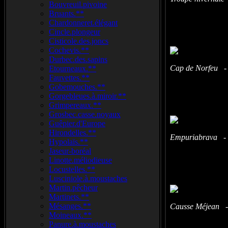
Bouvreuil.pivoine
Bruants.**
Chardonneret.élégant
Cincle.plongeur
Cisticole.des.joncs
Cochevis.**
Durbec.des.sapins
Cap de Norfeu -
Etourneaux.**
Fauvettes.**
Gobemouches.**
Gorgebleues.à.miroir.**
Grimpereaux.**
Grosbec.casse.noyaux
Guêpier.d'Europe
Hirondelles.**
Empuriabrava - 
Hypolaïs.**
Jaseur-boréal
Linotte.méliodieuse
Locustelles.**
Lusciniole.à.moustaches
Martin.pêcheur
Martinets.**
Mésanges.**
Causse Méjean -
Moineaux.**
Panure.à.moustaches