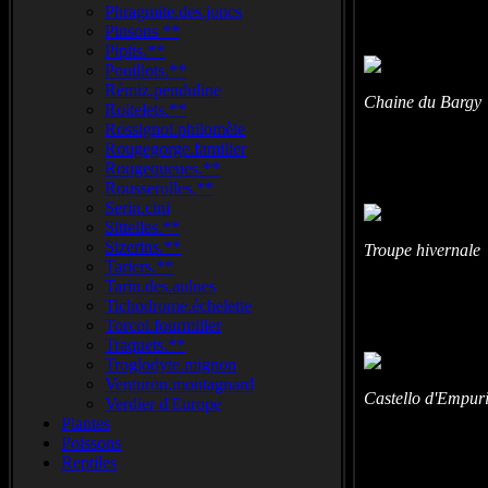
Phragmite.des.joncs
Pinsons **
Pipits.**
Pouillots.**
Rémiz.penduline
Chaine du Bargy 
Roitelets.**
Rossignol.philomèle
Rougegorge.familier
Rougequeues.**
Rousserolles.**
Serin.cini
Sittelles.**
Sizerins.**
Troupe hivernale
Tariers.**
Tarin.des.aulnes
Tichodrome.échelette
Torcol.fourmilier
Traquets.**
Troglodyte.mignon
Venturon.montagnard
Castello d'Empur
Verdier d'Europe
Plantes
Poissons
Reptiles