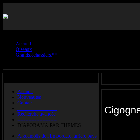
Vous êtes ici :
Accueil
Oiseaux
Grands.échassiers.**
Cigogne noire
Accueil
Nouveautés
Contact
Cigog
-------------------------
Recherche avancée
-------------------------
Black Stor
DIAPORAMA.PAR.THEMES
Cigüeña negra
Aiguamolls.de.l'Emporda.et.arrière.pays