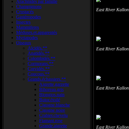
Arachnidés par famille
Champignons
East River Kallon
Crustacés
Gastéropodes
Insectes
Mammiferes
Méduses.et.apparentés
Myriapodes
Oiseaux
Alcidés.**
East River Kallon
Anatidés.**
Colombidés.**
Cormorans.**
Corvidés.**
Coucous.**
Grands.échassiers.**
Aigrette.garzette
East River Kallon
Bihoreau.gris
Blongios.nain
Butor.étoilé
Cigogne.blanche
Cigogne noire
Crabier.chevelu
Flamant.rose
Grande.aigrette
East River Kallon