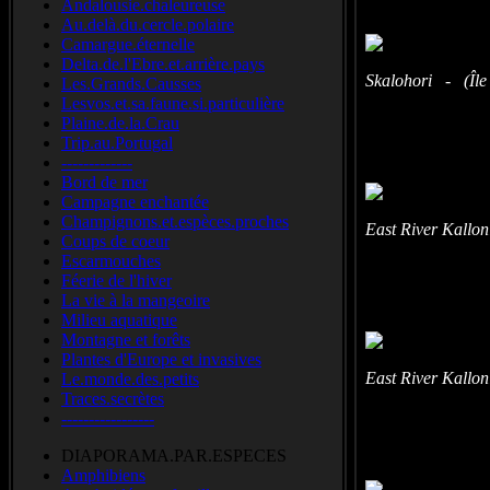
Andalousie.chaleureuse
Au.delà.du.cercle.polaire
Camargue.éternelle
Delta.de.l'Ebre.et.arrière.pays
Skalohori - (Île 
Les.Grands.Causses
Lesvos.et.sa.faune.si.particulière
Plaine.de.la.Crau
Trip.au.Portugal
-------------
Bord de mer
Campagne enchantée
Champignons.et.espèces.proches
East River Kallon
Coups de coeur
Escarmouches
Féerie de l'hiver
La vie à la mangeoire
Milieu aquatique
Montagne et forêts
Plantes d'Europe et invasives
East River Kallon
Le.monde.des.petits
Traces.secrètes
-----------------
DIAPORAMA.PAR.ESPECES
Amphibiens