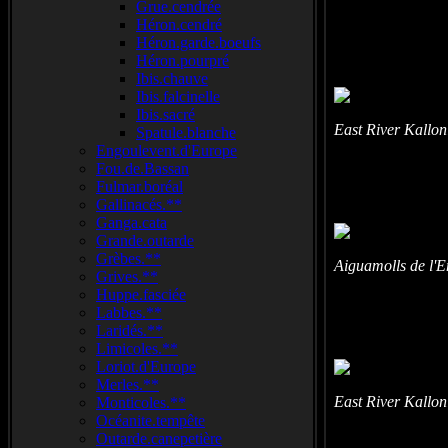
Grue.cendrée
Héron.cendré
Héron.garde.boeufs
Héron.pourpré
Ibis.chauve
Ibis.falcinelle
Ibis.sacré
East River Kallon
Spatule.blanche
Engoulevent.d'Europe
Fou.de.Bassan
Fulmar.boréal
Gallinacés.**
Ganga.cata
Grande.outarde
Grèbes.**
Aiguamolls de l'
Grives.**
Huppe.fasciée
Labbes.**
Laridés.**
Limicoles.**
Loriot.d'Europe
Merles.**
East River Kallon
Monticoles.**
Océanite.tempête
Outarde.canepetière