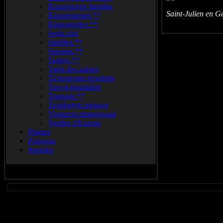
Rougegorge.familier
Saint-Julien en 
Rougequeues.**
Rousserolles.**
Serin.cini
Sittelles.**
Sizerins.**
Tariers.**
Tarin.des.aulnes
Tichodrome.échelette
Torcol.fourmilier
Traquets.**
Troglodyte.mignon
Venturon.montagnard
Verdier d'Europe
Plantes
Poissons
Reptiles