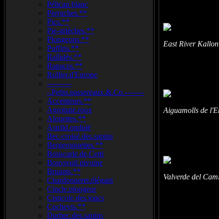
Pélican blanc
Perruches.**
Pics.**
Pie-grièches.**
Plongeons.**
East River Kallon
Puffins.**
Rallidés.**
Rapaces.**
Rollier.d'Europe
----------
-.Petits.passereaux.&.Co.--------
Accenteurs.**
Agrobate.roux
Aiguamolls de l'
Alouettes.**
Astrild.ondulé
Bec-croisé.des.sapins
Bergeronnettes.**
Bouscarle.de.Cetti
Bouvreuil.pivoine
Bruants.**
Valverde del Cam
Chardonneret.élégant
Cincle.plongeur
Cisticole.des.joncs
Cochevis.**
Durbec.des.sapins