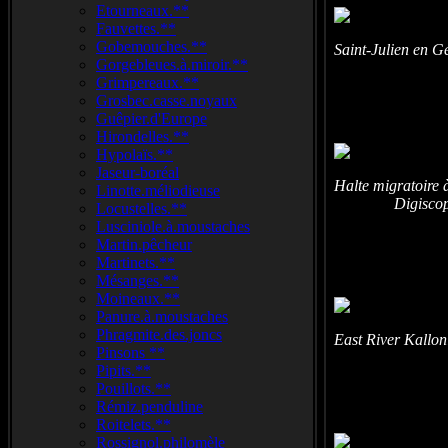
Etourneaux.**
Fauvettes.**
Gobemouches.**
Saint-Julien en 
Gorgebleues.à.miroir.**
Grimpereaux.**
Grosbec.casse.noyaux
Guêpier.d'Europe
Hirondelles.**
Hypolaïs.**
Jaseur-boréal
Halte migratoir
Linotte.méliodieuse
Digiscop
Locustelles.**
Lusciniole.à.moustaches
Martin.pêcheur
Martinets.**
Mésanges.**
Moineaux.**
Panure.à.moustaches
Phragmite.des.joncs
East River Kallon
Pinsons **
Pipits.**
Pouillots.**
Rémiz.penduline
Roitelets.**
Rossignol.philomèle