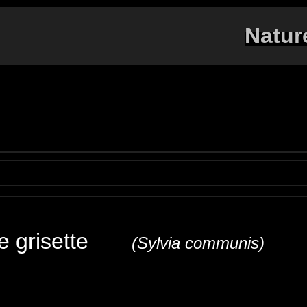
Natur
te grisette
(Sylvia communis)
itethroat
Dorngrasmücke
Sterpazzola
Curruca 