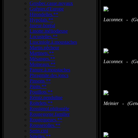
Grosbec.casse.noyaux
Guêpier.d'Europe
Hirondelles.**
Laconnex - (Gen
Hypolaïs.**
Jaseur-boréal
Linotte.méliodieuse
Locustelles.**
Lusciniole.à.moustaches
Martin.pêcheur
Martinets.**
Mésanges.**
Laconnex - (Gen
Moineaux.**
Panure.à.moustaches
Phragmite.des.joncs
Pinsons **
Pipits.**
Pouillots.**
Rémiz.penduline
Roitelets.**
Meinier - (Genèv
Rossignol.philomèle
Rougegorge.familier
Rougequeues.**
Rousserolles.**
Serin.cini
Sittelles.**