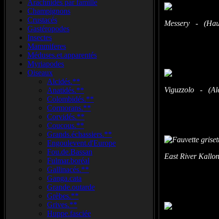
Arachnidés par famille
Champignons
Crustacés
Messery - (Haut
Gastéropodes
Insectes
Mammiferes
Méduses.et.apparentés
Myriapodes
Oiseaux
Alcidés.**
Viguzzolo - (Ales
Anatidés.**
Colombidés.**
Cormorans.**
Corvidés.**
Coucous.**
Grands.échassiers.**
Engoulevent.d'Europe
Fou.de.Bassan
East River Kallon
Fulmar.boréal
Gallinacés.**
Ganga.cata
Grande.outarde
Grèbes.**
Grives.**
Huppe.fasciée