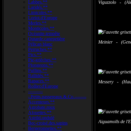
Labbes.**
Viguzzolo - (Ales
Laridés.**
Limicoles.**
Loriot.d'Europe
Merles.**
Monticoles.**
Océanite.tempête
Outarde.canepetière
Meinier - (Genèv
Pélican blanc
Perruches.**
Pics.**
Pie-grièches.**
Plongeons.**
Puffins.**
Rallidés.**
Rapaces.**
Messery - (Haut
Rollier.d'Europe
----------
-.Petits.passereaux.&.Co.--------
Accenteurs.**
Agrobate.roux
Alouettes.**
Astrild.ondulé
Aiguamolls de l
Bec-croisé.des.sapins
Bergeronnettes.**