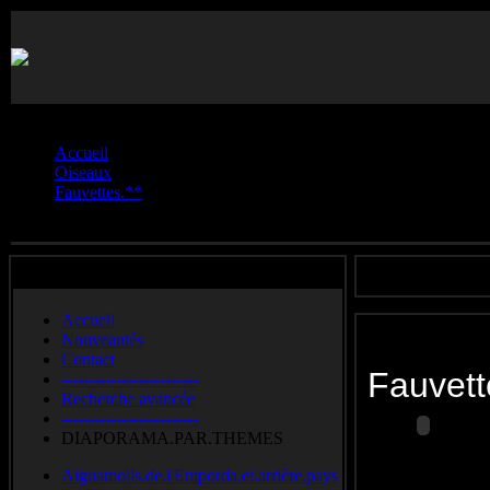
Vous êtes ici :
Accueil
Oiseaux
Fauvettes.**
Fauvette.grisette
Accueil
Nouveautés
Contact
Fauvet
-------------------------
Recherche avancée
-------------------------
DIAPORAMA.PAR.THEMES
Common Wh
Aiguamolls.de.l'Emporda.et.arrière.pays