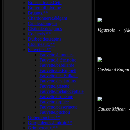
Bouscarle.de.Cetti
Bouvreuil.pivoine
Bruants.**
Chardonneret.élégant
Cincle.plongeur
Cisticole.des.joncs
Viguzzolo - (Ales
Cochevis.**
Durbec.des.sapins
Etourneaux.**
Fauvettes.**
Fauvette.à.lunettes
Fauvette.à.tête.noire
Fauvette.babillarde
Castello d'Empur
Fauvette.de.Rüppell
Fauvette.des.Balkans
Fauvette.des.jardins
Fauvette.grisette
Fauvette.mélanocéphale
Fauvette.orphéane
Fauvette.orphée
Fauvette.passerinette
Causse Méjean -
Fauvette.pitchou
Gobemouches.**
Gorgebleues.à.miroir.**
Grimpereaux.**