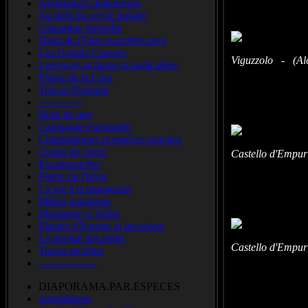
Andalousie.chaleureuse
Au.delà.du.cercle.polaire
Camargue.éternelle
Delta.de.l'Ebre.et.arrière.pays
Les.Grands.Causses
Viguzzolo - (Ales
Lesvos.et.sa.faune.si.particulière
Plaine.de.la.Crau
Trip.au.Portugal
-------------
Bord de mer
Campagne enchantée
Champignons.et.espèces.proches
Coups de coeur
Castello d'Empur
Escarmouches
Féerie de l'hiver
La vie à la mangeoire
Milieu aquatique
Montagne et forêts
Plantes d'Europe et invasives
Le.monde.des.petits
Castello d'Empur
Traces.secrètes
-----------------
DIAPORAMA.PAR.ESPECES
Amphibiens