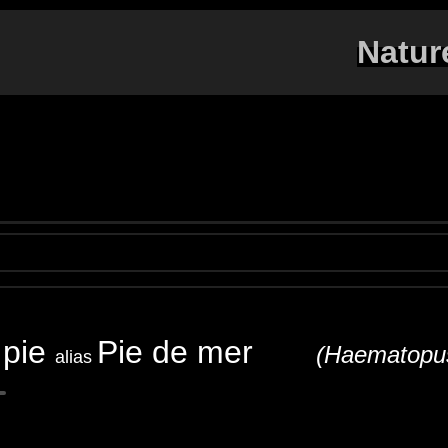
Natur
 pie
Pie de mer
(Haematop
alias
stercatcher
Austernfischer
Beccaccia di mare o ostric