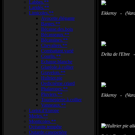
Labbes.**
Laridés.**
Limicoles.**
Ekkeroy - (Vara
Avocette.élégante
Barges.**
Bécasse.des.bois
Bécasseaux.**
Bécassines.**
Chevaliers.**
Combattant.varié
Delta de l'Ebre 
Courlis.**
Echasse.blanche
Glaréole.à.collier
Gravelots.**
Huîtrier.pie
Oedicnème.criard
Phalaropes.**
Pluviers.**
Ekkeroy - (Vara
Tournepierre.à.collier
Vanneaux.**
Loriot.d'Europe
Merles.**
Monticoles.**
Océanite.tempête
Outarde.canepetière