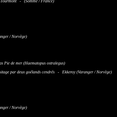
n-Tourmont - (Somme / France)
nger / Norvège)
asitage par deux goélands cendrés - Ekkeroy (Varanger / Norvège)
nger / Norvège)