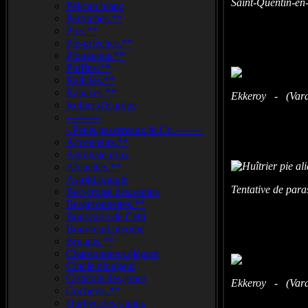
Saint-Quentin-e
Pélican blanc
Perruches.**
Pics.**
Pie-grièches.**
Plongeons.**
Puffins.**
Rallidés.**
Rapaces.**
Ekkeroy - (Vara
Rollier.d'Europe
----------
-.Petits.passereaux.&.Co.--------
Accenteurs.**
Agrobate.roux
Alouettes.**
Astrild.ondulé
Tentative de par
Bec-croisé.des.sapins
Bergeronnettes.**
Bouscarle.de.Cetti
Bouvreuil.pivoine
Bruants.**
Chardonneret.élégant
Cincle.plongeur
Cisticole.des.joncs
Ekkeroy - (Vara
Cochevis.**
Durbec.des.sapins