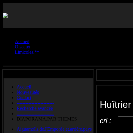
Vous êtes ici :
Accueil
Oiseaux
Limicoles.**
Huîtrier.pie
Accueil
Nouveautés
Contact
Huîtrier
-------------------------
Recherche avancée
-------------------------
DIAPORAMA.PAR.THEMES
cri :
Aiguamolls.de.l'Emporda.et.arrière.pays
Eurasian Oy