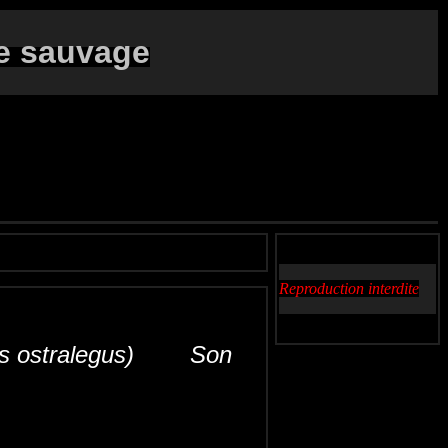
e sauvage
Reproduction interdite
us ostralegus) Son
hiere
Ostrero común