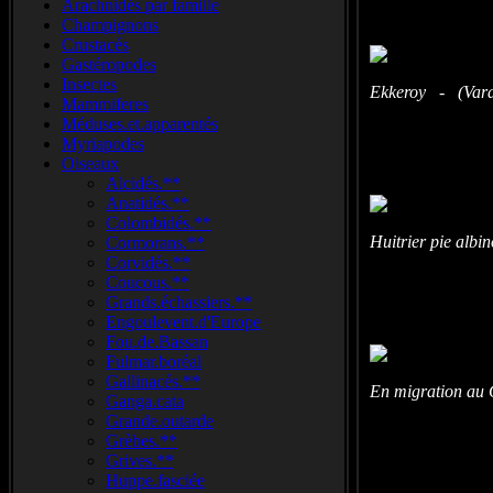
Arachnidés par famille
Champignons
Crustacés
Gastéropodes
Insectes
Ekkeroy - (Vara
Mammiferes
Méduses.et.apparentés
Myriapodes
Oiseaux
Alcidés.**
Anatidés.**
Colombidés.**
Huitrier pie alb
Cormorans.**
Corvidés.**
Coucous.**
Grands.échassiers.**
Engoulevent.d'Europe
Fou.de.Bassan
Fulmar.boréal
Gallinacés.**
En migration au 
Ganga.cata
Grande.outarde
Grèbes.**
Grives.**
Huppe.fasciée