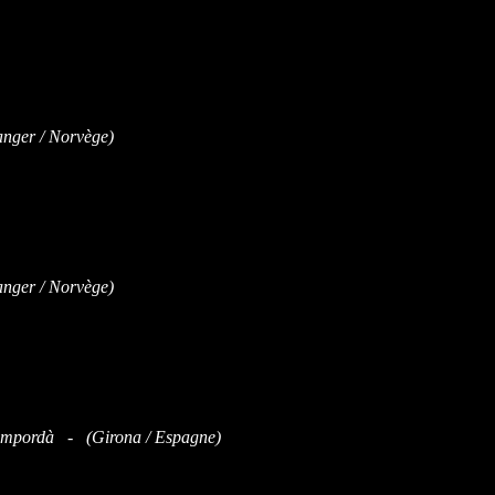
nger / Norvège)
nger / Norvège)
'Empordà - (Girona / Espagne)