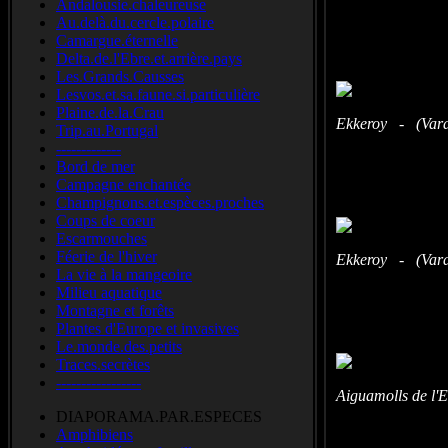
Andalousie.chaleureuse
Scholekster
Au.delà.du.cercle.polaire
Camargue.éternelle
Delta.de.l'Ebre.et.arrière.pays
Les.Grands.Causses
Lesvos.et.sa.faune.si.particulière
Plaine.de.la.Crau
Ekkeroy - (Vara
Trip.au.Portugal
-------------
Bord de mer
Campagne enchantée
Champignons.et.espèces.proches
Coups de coeur
Escarmouches
Féerie de l'hiver
Ekkeroy - (Vara
La vie à la mangeoire
Milieu aquatique
Montagne et forêts
Plantes d'Europe et invasives
Le.monde.des.petits
Traces.secrètes
-----------------
Aiguamolls de l
DIAPORAMA.PAR.ESPECES
Amphibiens