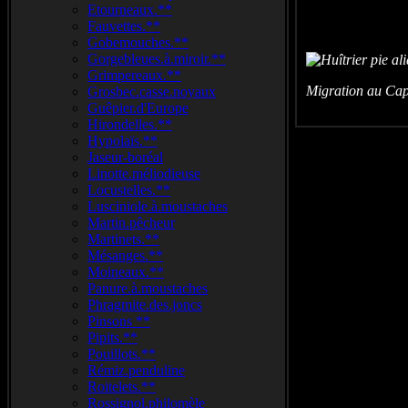
Etourneaux.**
Fauvettes.**
Gobemouches.**
Gorgebleues.à.miroir.**
Grimpereaux.**
Migration au Cap
Grosbec.casse.noyaux
Guêpier.d'Europe
Hirondelles.**
Hypolaïs.**
Jaseur-boréal
Linotte.méliodieuse
Locustelles.**
Lusciniole.à.moustaches
Martin.pêcheur
Martinets.**
Mésanges.**
Moineaux.**
Panure.à.moustaches
Phragmite.des.joncs
Pinsons **
Pipits.**
Pouillots.**
Rémiz.penduline
Roitelets.**
Rossignol.philomèle