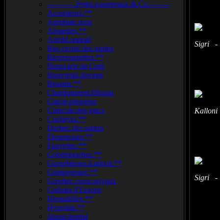
-----------.Petits.passereaux.&.Co.--------
Accenteurs.**
Agrobate.roux
Alouettes.**
Astrild.ondulé
Sigri -
Bec-croisé.des.sapins
Bergeronnettes.**
Bouscarle.de.Cetti
Bouvreuil.pivoine
Bruants.**
Chardonneret.élégant
Cincle.plongeur
Cisticole.des.joncs
Kalloni
Cochevis.**
Durbec.des.sapins
Etourneaux.**
Fauvettes.**
Gobemouches.**
Gorgebleues.à.miroir.**
Grimpereaux.**
Sigri -
Grosbec.casse.noyaux
Guêpier.d'Europe
Hirondelles.**
Hypolaïs.**
Jaseur-boréal