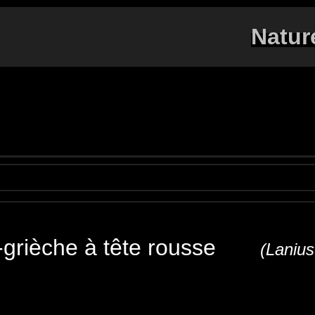
Natur
-grièche à tête rousse
(Lanius
dchat Shrike
Rotkopfwürger
Averla capirossa
A
pklauwier