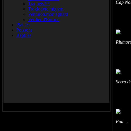
Cap Nor
Traquets.**
Troglodyte.mignon
Venturon.montagnard
Verdier d'Europe
Plantes
Poissons
Reptiles
Riumors
Serra d
Pau - (