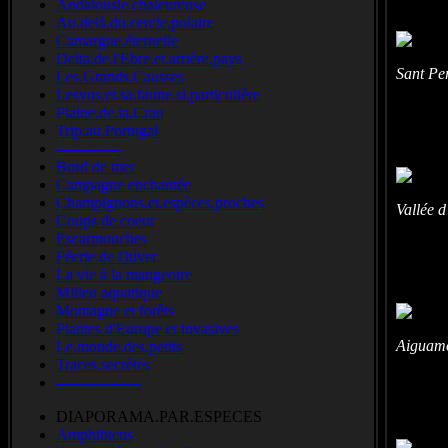
Andalousie.chaleureuse
Au.delà.du.cercle.polaire
Camargue.éternelle
Delta.de.l'Ebre.et.arrière.pays
Sant Pe
Les.Grands.Causses
Lesvos.et.sa.faune.si.particulière
Plaine.de.la.Crau
Trip.au.Portugal
-------------
Bord de mer
Campagne enchantée
Champignons.et.espèces.proches
Vallée 
Coups de coeur
Escarmouches
Féerie de l'hiver
La vie à la mangeoire
Milieu aquatique
Montagne et forêts
Plantes d'Europe et invasives
Aiguamo
Le.monde.des.petits
Traces.secrètes
-----------------
DIAPORAMA.PAR.ESPECES
Amphibiens