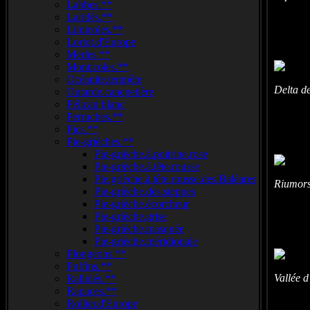
Labbes.**
Laridés.**
Limicoles.**
Loriot.d'Europe
Merles.**
Monticoles.**
Océanite.tempête
Delta d
Outarde.canepetière
Pélican blanc
Perruches.**
Pics.**
Pie-grièches.**
Pie-grièche.à.poitrine.rose
Pie-grièche.à.tête.rousse
Pie.grièche.à.tête.rousse.des.Baléares
Riumors
Pie-grièche.des.steppes
Pie-grièche.écorcheur
Pie-grièche.grise
Pie-grièche.masquée
Pie-grièche.méridionale
Plongeons.**
Puffins.**
Vallée 
Rallidés.**
Rapaces.**
Rollier.d'Europe