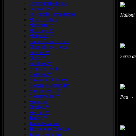
Linotte.méliodieuse
Locustelles.**
Lusciniole.à.moustaches
Kalloni
Martin.pêcheur
Martinets.**
Mésanges.**
Moineaux.**
Panure.à.moustaches
Phragmite.des.joncs
Pinsons **
Serra d
Pipits.**
Pouillots.**
Rémiz.penduline
Roitelets.**
Rossignol.philomèle
Rougegorge.familier
Rougequeues.**
Rousserolles.**
Pau - (
Serin.cini
Sittelles.**
Sizerins.**
Tariers.**
Tarin.des.aulnes
Tichodrome.échelette
Torcol.fourmilier