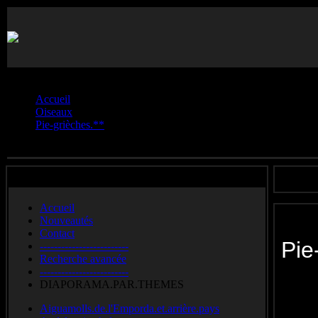
Vous êtes ici :
Accueil
Oiseaux
Pie-grièches.**
Pie-grièche.à.tête.rousse
Accueil
Nouveautés
Contact
Pie
-------------------------
Recherche avancée
-------------------------
Woo
DIAPORAMA.PAR.THEMES
Roodko
Aiguamolls.de.l'Emporda.et.arrière.pays