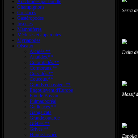
Arachnidés par famille
Champignons
Serra d
Crustacés
Gastéropodes
Insectes
Mammiferes
Méduses.et.apparentés
Myriapodes
Oiseaux
Alcidés.**
Delta d
Anatidés.**
Colombidés.**
Cormorans.**
Corvidés.**
Coucous.**
Grands.échassiers.**
Engoulevent.d'Europe
Massif 
Fou.de.Bassan
Fulmar.boréal
Gallinacés.**
Ganga.cata
Grande.outarde
Grèbes.**
Grives.**
Huppe.fasciée
Espolla