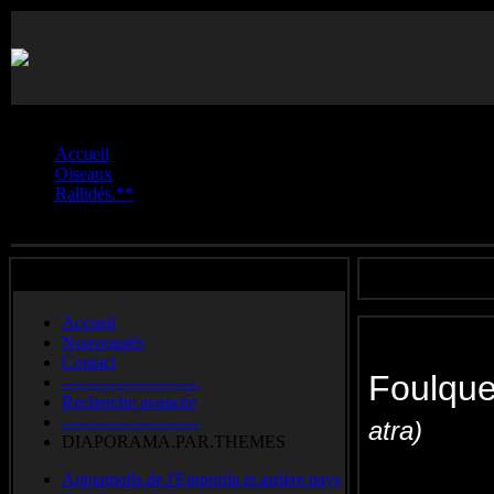
Vous êtes ici :
Accueil
Oiseaux
Rallidés.**
Foulque.macroule
Accueil
Nouveautés
Contact
Foulq
-------------------------
Recherche avancée
-------------------------
atra)
DIAPORAMA.PAR.THEMES
Eurasian co
Aiguamolls.de.l'Emporda.et.arrière.pays