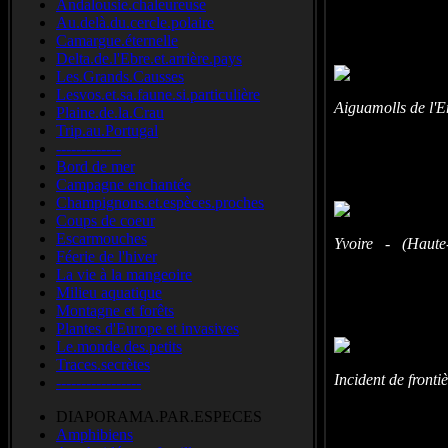
Meerkoet
Andalousie.chaleureuse
Au.delà.du.cercle.polaire
Camargue.éternelle
Delta.de.l'Ebre.et.arrière.pays
Les.Grands.Causses
Lesvos.et.sa.faune.si.particulière
Aiguamolls de l'
Plaine.de.la.Crau
Trip.au.Portugal
-------------
Bord de mer
Campagne enchantée
Champignons.et.espèces.proches
Coups de coeur
Escarmouches
Yvoire - (Haute-
Féerie de l'hiver
La vie à la mangeoire
Milieu aquatique
Montagne et forêts
Plantes d'Europe et invasives
Le.monde.des.petits
Traces.secrètes
Incident de front
-----------------
DIAPORAMA.PAR.ESPECES
Amphibiens