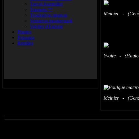
Torcol.fourmilier
Traquets.**
Meinier - (Genèv
Troglodyte.mignon
Venturon.montagnard
Verdier d'Europe
Plantes
Poissons
Reptiles
Yvoire - (Haute-
Meinier - (Genèv