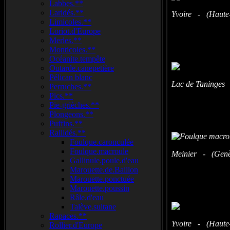
Labbes.**
Laridés.**
Yvoire - (Haute-
Limicoles.**
Loriot.d'Europe
Merles.**
Monticoles.**
Océanite.tempête
Outarde.canepetière
Pélican blanc
Lac de Taninges 
Perruches.**
Pics.**
Pie-grièches.**
Plongeons.**
Puffins.**
Rallidés.**
Foulque.caronculée
Foulque.macroule
Meinier - (Genèv
Gallinule.poule.d'eau
Marouette.de.Baillon
Marouette.ponctuée
Marouette.poussin
Râle.d'eau
Talève.sultane
Rapaces.**
Yvoire - (Haute-
Rollier.d'Europe