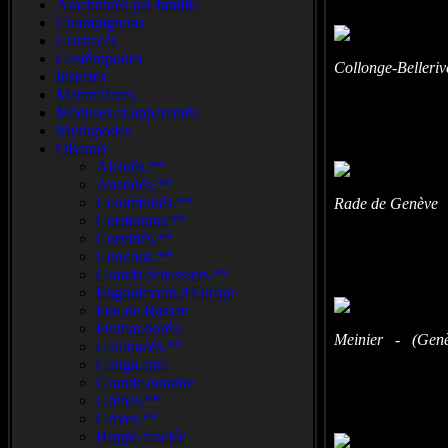
Arachnidés par famille
Champignons
Crustacés
Gastéropodes
Collonge-Belleri
Insectes
Mammiferes
Méduses.et.apparentés
Myriapodes
Oiseaux
Alcidés.**
Anatidés.**
Colombidés.**
Rade de Genève -
Cormorans.**
Corvidés.**
Coucous.**
Grands.échassiers.**
Engoulevent.d'Europe
Fou.de.Bassan
Fulmar.boréal
Meinier - (Genèv
Gallinacés.**
Ganga.cata
Grande.outarde
Grèbes.**
Grives.**
Huppe.fasciée