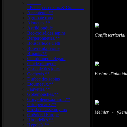
----------
-.Petits.passereaux.&.Co.--------
Accenteurs.**
Agrobate.roux
Alouettes.**
Astrild.ondulé
Bec-croisé.des.sapins
Conflit territori
Bergeronnettes.**
Bouscarle.de.Cetti
Bouvreuil.pivoine
Bruants.**
Chardonneret.élégant
Cincle.plongeur
Cisticole.des.joncs
Posture d'intimid
Cochevis.**
Durbec.des.sapins
Etourneaux.**
Fauvettes.**
Gobemouches.**
Gorgebleues.à.miroir.**
Grimpereaux.**
Grosbec.casse.noyaux
Meinier - (Genèv
Guêpier.d'Europe
Hirondelles.**
Hypolaïs.**