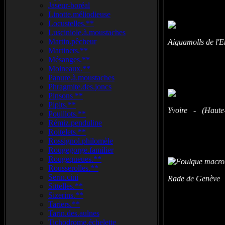
Jaseur-boréal
Linotte.méliodieuse
Locustelles.**
Lusciniole.à.moustaches
Martin.pêcheur
Aiguamolls de l'
Martinets.**
Mésanges.**
Moineaux.**
Panure.à.moustaches
Phragmite.des.joncs
Pinsons **
Pipits.**
Yvoire - (Haute-
Pouillots.**
Rémiz.penduline
Roitelets.**
Rossignol.philomèle
Rougegorge.familier
Rougequeues.**
Rousserolles.**
Serin.cini
Rade de Genève -
Sittelles.**
Sizerins.**
Tariers.**
Tarin.des.aulnes
Tichodrome.échelette