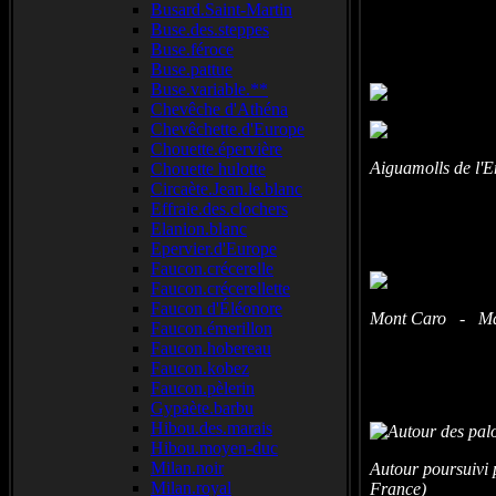
Busard.Saint-Martin
Buse.des.steppes
Buse.féroce
Buse.pattue
Buse.variable.**
Chevêche d'Athéna
Chevêchette.d'Europe
Chouette.épervière
Aiguamolls de l'
Chouette hulotte
Circaète.Jean.le.blanc
Effraie.des.clochers
Elanion.blanc
Epervier.d'Europe
Faucon.crécerelle
Faucon.crécerellette
Faucon d'Éléonore
Mont Caro - Mass
Faucon.émerillon
Faucon.hobereau
Faucon.kobez
Faucon.pèlerin
Gypaète.barbu
Hibou.des.marais
Hibou.moyen-duc
Milan.noir
Autour poursuivi
Milan.royal
France)