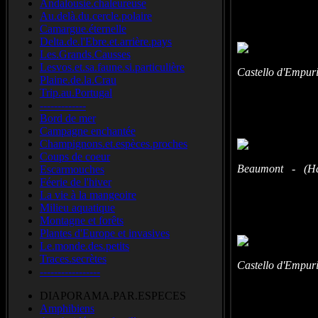
Andalousie.chaleureuse
Au.delà.du.cercle.polaire
Camargue.éternelle
Delta.de.l'Ebre.et.arrière.pays
Les.Grands.Causses
Lesvos.et.sa.faune.si.particulière
Castello d'Empur
Plaine.de.la.Crau
Trip.au.Portugal
-------------
Bord de mer
Campagne enchantée
Champignons.et.espèces.proches
Coups de coeur
Beaumont - (Hau
Escarmouches
Féerie de l'hiver
La vie à la mangeoire
Milieu aquatique
Montagne et forêts
Plantes d'Europe et invasives
Le.monde.des.petits
Traces.secrètes
Castello d'Empur
-----------------
DIAPORAMA.PAR.ESPECES
Amphibiens