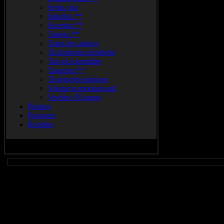
Serin.cini
Sittelles.**
Sizerins.**
Tariers.**
Tarin.des.aulnes
Tichodrome.échelette
Torcol.fourmilier
Traquets.**
Troglodyte.mignon
Venturon.montagnard
Verdier d'Europe
Plantes
Poissons
Reptiles