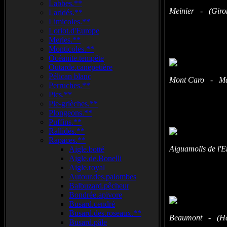
Labbes.**
Meinier - (Giron
Laridés.**
Limicoles.**
Loriot.d'Europe
Merles.**
Monticoles.**
Océanite.tempête
Outarde.canepetière
Pélican blanc
Mont Caro - Mass
Perruches.**
Pics.**
Pie-grièches.**
Plongeons.**
Puffins.**
Rallidés.**
Rapaces.**
Aiguamolls de l'
Aigle.botté
Aigle.de.Bonelli
Aigle.royal
Autour.des.palombes
Balbuzard.pêcheur
Bondrée.apivore
Busard.cendré
Busard.des.roseaux.**
Beaumont - (Hau
Busard.pâle