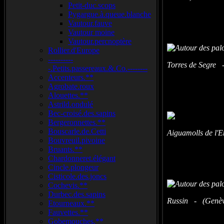
Petit-duc.scops
Pygargue.à.queue.blanche
Vautour.fauve
Vautour moine
Vautour.percnoptère
Rollier.d'Europe
----------
Torres de Segre 
-.Petits.passereaux.&.Co.--------
Accenteurs.**
Agrobate.roux
Alouettes.**
Astrild.ondulé
Bec-croisé.des.sapins
Bergeronnettes.**
Bouscarle.de.Cetti
Aiguamolls de l'
Bouvreuil.pivoine
Bruants.**
Chardonneret.élégant
Cincle.plongeur
Cisticole.des.joncs
Cochevis.**
Durbec.des.sapins
Russin - (Genève
Etourneaux.**
Fauvettes.**
Gobemouches.**