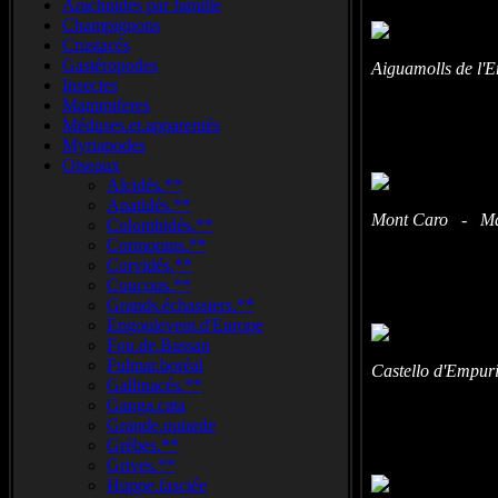
Arachnidés par famille
Champignons
Crustacés
Gastéropodes
Aiguamolls de l'
Insectes
Mammiferes
Méduses.et.apparentés
Myriapodes
Oiseaux
Alcidés.**
Anatidés.**
Mont Caro - Mass
Colombidés.**
Cormorans.**
Corvidés.**
Coucous.**
Grands.échassiers.**
Engoulevent.d'Europe
Fou.de.Bassan
Fulmar.boréal
Castello d'Empur
Gallinacés.**
Ganga.cata
Grande.outarde
Grèbes.**
Grives.**
Huppe.fasciée