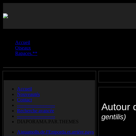
Vous êtes ici :
Accueil
Oiseaux
Rapaces.**
Autour.des.palombes
Accueil
Nouveautés
Contact
Autour
-------------------------
Recherche avancée
gentilis)
-------------------------
DIAPORAMA.PAR.THEMES
Northern 
Aiguamolls.de.l'Emporda.et.arrière.pays
común
Hav