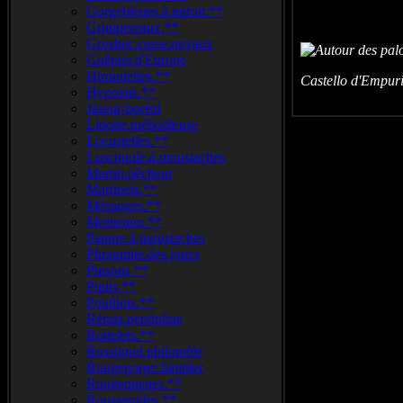
Gorgebleues.à.miroir.**
Grimpereaux.**
Grosbec.casse.noyaux
Guêpier.d'Europe
Hirondelles.**
Castello d'Empur
Hypolaïs.**
Jaseur-boréal
Linotte.méliodieuse
Locustelles.**
Lusciniole.à.moustaches
Martin.pêcheur
Martinets.**
Mésanges.**
Moineaux.**
Panure.à.moustaches
Phragmite.des.joncs
Pinsons **
Pipits.**
Pouillots.**
Rémiz.penduline
Roitelets.**
Rossignol.philomèle
Rougegorge.familier
Rougequeues.**
Rousserolles.**