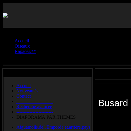
Vous êtes ici :
Accueil
Oiseaux
Rapaces.**
Busard.Saint-Martin
Accueil
Nouveautés
Contact
Busard
-------------------------
Recherche avancée
-------------------------
Hen Harrie
DIAPORAMA.PAR.THEMES
kiekendief
Aiguamolls.de.l'Emporda.et.arrière.pays