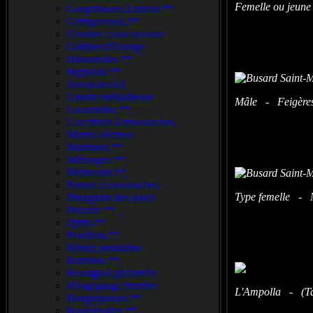
Femelle ou jeune
Gorgebleues.à.miroir.**
Grimpereaux.**
Grosbec.casse.noyaux
Guêpier.d'Europe
Hirondelles.**
Hypolaïs.**
Jaseur-boréal
Linotte.méliodieuse
Mâle - Feigères 
Locustelles.**
Lusciniole.à.moustaches
Martin.pêcheur
Martinets.**
Mésanges.**
Moineaux.**
Panure.à.moustaches
Type femelle - M
Phragmite.des.joncs
Pinsons **
Pipits.**
Pouillots.**
Rémiz.penduline
Roitelets.**
Rossignol.philomèle
Rougegorge.familier
L'Ampolla - (Ta
Rougequeues.**
Rousserolles.**