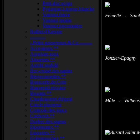
Petit-duc.scops
Pygargue.à.queue.blanche
Vautour.fauve
Femelle - Saint
Vautour moine
Vautour.percnoptère
Rollier.d'Europe
----------
-.Petits.passereaux.&.Co.--------
Accenteurs.**
Agrobate.roux
Jonzier-Epagny 
Alouettes.**
Astrild.ondulé
Bec-croisé.des.sapins
Bergeronnettes.**
Bouscarle.de.Cetti
Bouvreuil.pivoine
Bruants.**
Chardonneret.élégant
Mâle - Vulbens 
Cincle.plongeur
Cisticole.des.joncs
Cochevis.**
Durbec.des.sapins
Etourneaux.**
Fauvettes.**
Gobemouches.**