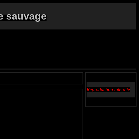
e sauvage
Reproduction interdite
avilán rastrero
Blauwe