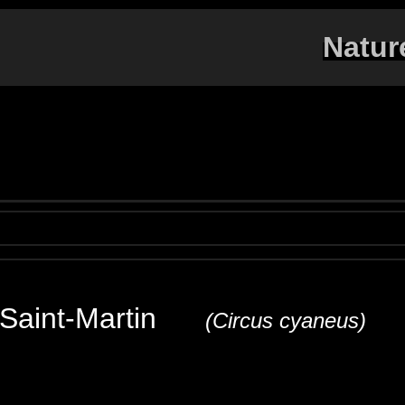
Natur
 Saint-Martin
(Circus cyaneus)
r
Kornweihe
Albanella reale
Aguilucho pálido o g