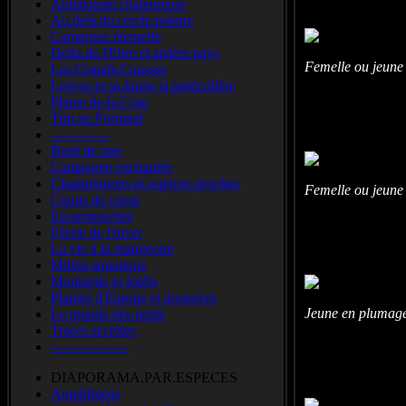
Andalousie.chaleureuse
Au.delà.du.cercle.polaire
Camargue.éternelle
Delta.de.l'Ebre.et.arrière.pays
Femelle ou jeune
Les.Grands.Causses
Lesvos.et.sa.faune.si.particulière
Plaine.de.la.Crau
Trip.au.Portugal
-------------
Bord de mer
Campagne enchantée
Champignons.et.espèces.proches
Femelle ou jeune
Coups de coeur
Escarmouches
Féerie de l'hiver
La vie à la mangeoire
Milieu aquatique
Montagne et forêts
Plantes d'Europe et invasives
Jeune en plumage
Le.monde.des.petits
Traces.secrètes
-----------------
DIAPORAMA.PAR.ESPECES
Amphibiens