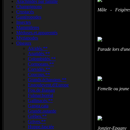
Arachnidés par famille
Champignons
Mâle - Feigères 
Crustacés
Gastéropodes
Insectes
Mammiferes
Méduses.et.apparentés
Myriapodes
Oiseaux
Alcidés.**
Parade lors d'un
Anatidés.**
Colombidés.**
Cormorans.**
Corvidés.**
Coucous.**
Grands.échassiers.**
Engoulevent.d'Europe
Femelle ou jeun
Fou.de.Bassan
Fulmar.boréal
Gallinacés.**
Ganga.cata
Grande.outarde
Grèbes.**
Grives.**
Huppe.fasciée
Jonzier-Epagny 