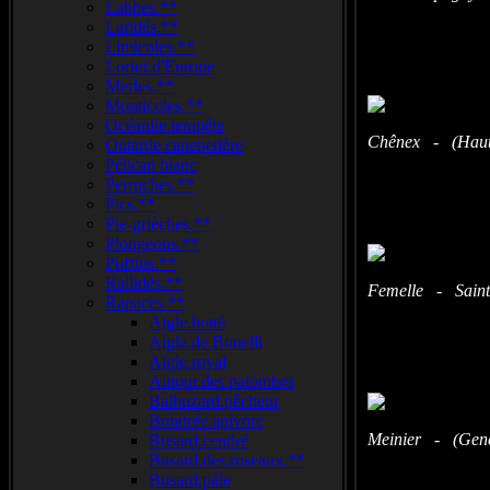
Labbes.**
Laridés.**
Limicoles.**
Loriot.d'Europe
Merles.**
Monticoles.**
Océanite.tempête
Chênex - (Haute
Outarde.canepetière
Pélican blanc
Perruches.**
Pics.**
Pie-grièches.**
Plongeons.**
Puffins.**
Rallidés.**
Femelle - Saint
Rapaces.**
Aigle.botté
Aigle.de.Bonelli
Aigle.royal
Autour.des.palombes
Balbuzard.pêcheur
Bondrée.apivore
Meinier - (Genè
Busard.cendré
Busard.des.roseaux.**
Busard.pâle