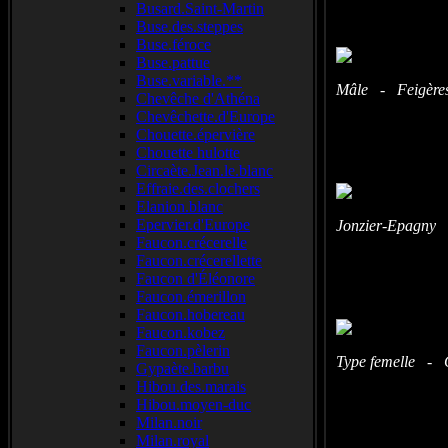
Busard.Saint-Martin
Buse.des.steppes
Buse.féroce
Buse.pattue
Buse.variable.**
Mâle - Feigères 
Chevêche d'Athéna
Chevêchette.d'Europe
Chouette.épervière
Chouette hulotte
Circaète.Jean.le.blanc
Effraie.des.clochers
Elanion.blanc
Epervier.d'Europe
Jonzier-Epagny 
Faucon.crécerelle
Faucon.crécerellette
Faucon d'Éléonore
Faucon.émerillon
Faucon.hobereau
Faucon.kobez
Faucon.pèlerin
Type femelle - C
Gypaète.barbu
Hibou.des.marais
Hibou.moyen-duc
Milan.noir
Milan.royal